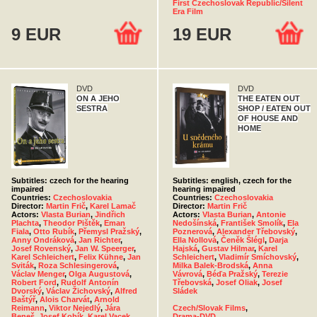
First Czechoslovak Republic/Silent
Era Film
9 EUR
19 EUR
DVD
DVD
ON A JEHO
THE EATEN OUT
SESTRA
SHOP / EATEN OUT
OF HOUSE AND
HOME
Subtitles: czech for the hearing
Subtitles: english, czech for the
impaired
hearing impaired
Countries:
Czechoslovakia
Countries:
Czechoslovakia
Director:
Martin Frič
,
Karel Lamač
Director:
Martin Frič
Actors:
Vlasta Burian
,
Jindřich
Actors:
Vlasta Burian
,
Antonie
Plachta
,
Theodor Pištěk
,
Eman
Nedošínská
,
František Smolík
,
Ela
Fiala
,
Otto Rubík
,
Přemysl Pražský
,
Poznerová
,
Alexander Třebovský
,
Anny Ondráková
,
Jan Richter
,
Ella Nollová
,
Čeněk Šlégl
,
Darja
Josef Rovenský
,
Jan W. Speerger
,
Hajská
,
Gustav Hilmar
,
Karel
Karel Schleichert
,
Felix Kühne
,
Jan
Schleichert
,
Vladimír Smíchovský
,
Sviták
,
Roza Schlesingerová
,
Milka Balek-Brodská
,
Anna
Václav Menger
,
Olga Augustová
,
Vávrová
,
Béďa Pražský
,
Terezie
Robert Ford
,
Rudolf Antonín
Třebovská
,
Josef Oliak
,
Josef
Dvorský
,
Václav Žichovský
,
Alfred
Sládek
Baštýř
,
Alois Charvát
,
Arnold
Reimann
,
Viktor Nejedlý
,
Jára
Czech/Slovak Films
,
Beneš
,
Josef Kobík
,
Karel Vacek
,
Drama-DVD
,