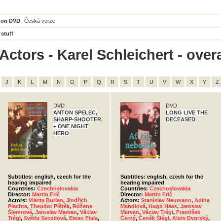
 on DVD
Česká verze
 stuff
ctors - Karel Schleichert - overa
J
K
L
M
N
O
P
Q
R
S
T
U
V
W
X
Y
Z
DVD
DVD
ANTON SPELEC,
LONG LIVE THE
SHARP-SHOOTER
DECEASED
+ ONE NIGHT
HERO
Subtitles: english, czech for the
Subtitles: english, czech for the
hearing impaired
hearing impaired
Countries:
Czechoslovakia
Countries:
Czechoslovakia
Director:
Martin Frič
Director:
Martin Frič
Actors:
Vlasta Burian
,
Jindřich
Actors:
Stanislav Neumann
,
Adina
Plachta
,
Theodor Pištěk
,
Růžena
Mandlová
,
Hugo Haas
,
Jaroslav
Šlemrová
,
Jaroslav Marvan
,
Václav
Marvan
,
Václav Trégl
,
František
Trégl
,
Světla Svozilová
,
Eman Fiala
,
Černý
,
Čeněk Šlégl
,
Alois Dvorský
,