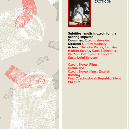
EROTICON
Subtitles: english, czech for the
hearing impaired
Countries:
Czechoslovakia
Director:
Gustav Machatý
Actors:
Theodor Pištěk
,
Ladislav
Herbert Struna
,
Karel Schleichert
,
Ita Rina
,
Olaf Fjord
,
Charlotte
Susa
,
Luigi Serventi
Czech/Slovak Films
,
Drama-DVD
,
Czech/Slovak films: English
friendly
,
First Czechoslovak Republic/Silent
Era Film