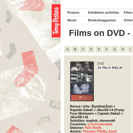
Posters
Exhibition activities
Films
Music
Books/magazines
Other
Films on DVD - A
A
B
C
D
E
F
G
H
I
DVD
3X PAĽO BIELIK
Bonus / info: Štyridsaťštyri +
Kapitán Dabač + Jánošík I-II (Forty-
Four Mutineers + Captain Dabač +
Jánošík I-II)
Subtitles: english, slovenské
Countries:
Czechoslovakia
Director:
Paľo Bielik
Actors:
Theodor Pištěk
,
Jozef