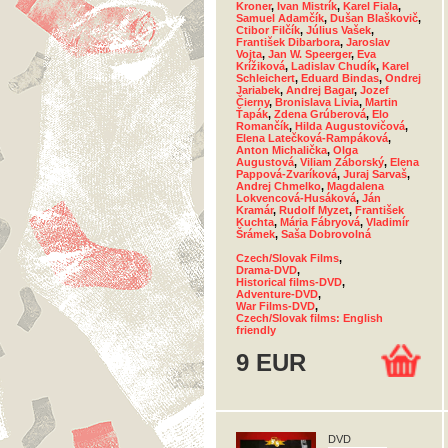
Kroner
,
Ivan Mistrík
,
Karel Fiala
,
Samuel Adamčík
,
Dušan Blaškovič
,
Ctibor Filčík
,
Július Vašek
,
František Dibarbora
,
Jaroslav
Vojta
,
Jan W. Speerger
,
Eva
Krížiková
,
Ladislav Chudík
,
Karel
Schleichert
,
Eduard Bindas
,
Ondrej
Jariabek
,
Andrej Bagar
,
Jozef
Čierny
,
Bronislava Livia
,
Martin
Ťapák
,
Zdena Grúberová
,
Elo
Romančík
,
Hilda Augustovičová
,
Elena Latečková-Rampáková
,
Anton Michalička
,
Olga
Augustová
,
Viliam Záborský
,
Elena
Pappová-Zvaríková
,
Juraj Sarvaš
,
Andrej Chmelko
,
Magdalena
Lokvencová-Husáková
,
Ján
Kramár
,
Rudolf Myzet
,
František
Kuchta
,
Mária Fábryová
,
Vladimír
Šrámek
,
Saša Dobrovolná
Czech/Slovak Films
,
Drama-DVD
,
Historical films-DVD
,
Adventure-DVD
,
War Films-DVD
,
Czech/Slovak films: English
friendly
9 EUR
DVD