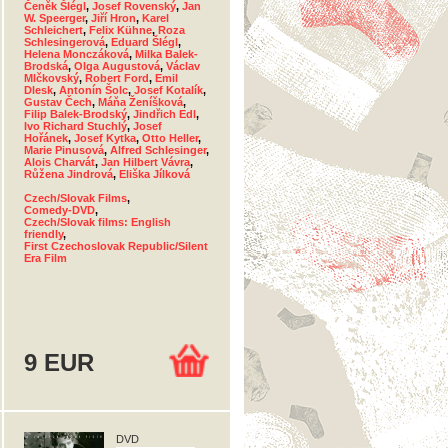
Čeněk Šlégl
,
Josef Rovenský
,
Jan
W. Speerger
,
Jiří Hron
,
Karel
Schleichert
,
Felix Kühne
,
Roza
Schlesingerová
,
Eduard Šlégl
,
Helena Monczáková
,
Milka Balek-
Brodská
,
Olga Augustová
,
Václav
Mlčkovský
,
Robert Ford
,
Emil
Dlesk
,
Antonín Šolc
,
Josef Kotalík
,
Gustav Čech
,
Máňa Ženíšková
,
Filip Balek-Brodský
,
Jindřich Edl
,
Ivo Richard Stuchlý
,
Josef
Hořánek
,
Josef Kytka
,
Otto Heller
,
Marie Pinusová
,
Alfred Schlesinger
,
Alois Charvát
,
Jan Hilbert Vávra
,
Růžena Jindrová
,
Eliška Jílková
Czech/Slovak Films
,
Comedy-DVD
,
Czech/Slovak films: English
friendly
,
First Czechoslovak Republic/Silent
Era Film
9 EUR
DVD