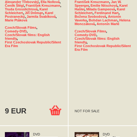
Alexander Třebovský
,
Ella Nollová
,
František Kreuzmann
,
Jan W.
Čeněk Šlégl
,
František Kreuzmann
,
Speerger
,
Emilie Nitschová
,
Karel
Truda Grosslichtová
,
Karel
Hašler
,
Milada Gampeová
,
Karel
Schleichert
,
Jiří Dréman
,
Karel
Schleichert
,
Ferdinand Hart
,
Postranecký
,
Jarmila Švabíková
,
Božena Svobodová
,
Antonín
Marie Ptáková
Vaverka
,
Bohdan Lachman
,
Helena
Monczáková
,
Antonín Marlé
Czech/Slovak Films
,
Comedy-DVD
,
Czech/Slovak Films
,
Czech/Slovak films: English
Comedy-DVD
,
friendly
,
Czech/Slovak films: English
First Czechoslovak Republic/Silent
friendly
,
Era Film
First Czechoslovak Republic/Silent
Era Film
9 EUR
NOT FOR SALE
DVD
DVD