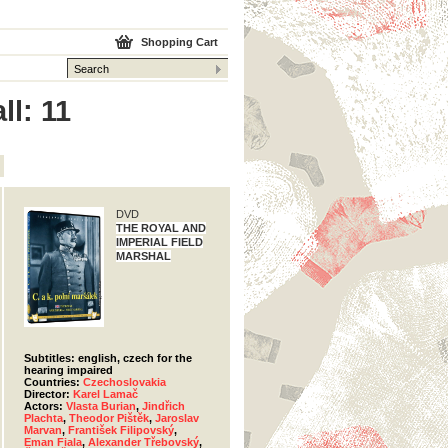
Shopping Cart
ll: 11
DVD
THE ROYAL AND
IMPERIAL FIELD
MARSHAL
Subtitles: english, czech for the
hearing impaired
Countries:
Czechoslovakia
Director:
Karel Lamač
Actors:
Vlasta Burian
,
Jindřich
Plachta
,
Theodor Pištěk
,
Jaroslav
Marvan
,
František Filipovský
,
Eman Fiala
,
Alexander Třebovský
,