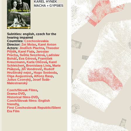
KAREL HYNEK
MACHA + GYPSIES
Subtitles: english, czech for the
hearing impaired
Countries:
Czechoslovakia
Director:
Zet Molas
,
Karel Anton
Actors:
Jindřich Plachta
,
Theodor
Pištěk
,
Karel Fiala
,
Jaroslav
Průcha
,
Světla Svozilová
,
Ladislav
Boháč
,
Eva Gérová
,
František
Kreuzmann
,
Karla Oličová
,
Karel
Schleichert
,
Bronislava Livia
,
Marie
Ptáková
,
Jiří Vondrovič
,
Rudolf
Hrušínský nejst.
,
Hugo Svoboda
,
Olga Augustová
,
Alfons Rasp
,
Julius Czonský
,
Josef Šváb-
Malostranský
Czech/Slovak Films
,
Drama-DVD
,
Historical films-DVD
,
Czech/Slovak films: English
friendly
,
First Czechoslovak Republic/Silent
Era Film