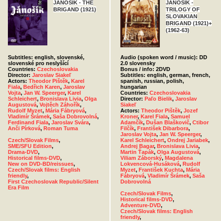
JANOSIK - THE
JÁNOŠÍK -
BRIGAND (1921)
TRILOGY OF
SLOVAKIAN
BRIGAND (1921)+
(1962-63)
Subtitles: english, slovenské,
Audio (spoken word / music): DD
slovenské pro neslyšící
2.0 slovensky
Countries:
Czechoslovakia
Bonus / info: 2DVD
Director:
Jaroslav Siakeľ
Subtitles: english, german, french,
Actors:
Theodor Pištěk
,
Karel
spanish, russian, polish,
Fiala
,
Bedřich Karen
,
Jaroslav
hungarian
Vojta
,
Jan W. Speerger
,
Karel
Countries:
Czechoslovakia
Schleichert
,
Bronislava Livia
,
Olga
Director:
Paľo Bielik
,
Jaroslav
Augustová
,
Vojtěch Záhořík
,
Siakeľ
Rudolf Myzet
,
Mária Fábryová
,
Actors:
Theodor Pištěk
,
Jozef
Vladimír Šrámek
,
Saša Dobrovolná
,
Kroner
,
Karel Fiala
,
Samuel
Ferdinand Fiala
,
Jaroslav Svára
,
Adamčík
,
Dušan Blaškovič
,
Ctibor
Anči Pírková
,
Roman Tuma
Filčík
,
František Dibarbora
,
Jaroslav Vojta
,
Jan W. Speerger
,
Czech/Slovak Films
,
Karel Schleichert
,
Ondrej Jariabek
,
SME/SFU Edition
,
Andrej Bagar
,
Bronislava Livia
,
Drama-DVD
,
Martin Ťapák
,
Olga Augustová
,
Historical films-DVD
,
Viliam Záborský
,
Magdalena
New on DVD-BD/reissues
,
Lokvencová-Husáková
,
Rudolf
Czech/Slovak films: English
Myzet
,
František Kuchta
,
Mária
friendly
,
Fábryová
,
Vladimír Šrámek
,
Saša
First Czechoslovak Republic/Silent
Dobrovolná
Era Film
Czech/Slovak Films
,
Historical films-DVD
,
Adventure-DVD
,
Czech/Slovak films: English
friendly
,