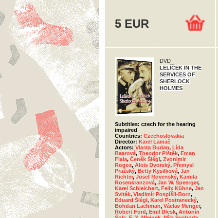
5 EUR
DVD
LELÍČEK IN THE
SERVICES OF
SHERLOCK
HOLMES
Subtitles: czech for the hearing
impaired
Countries:
Czechoslovakia
Director:
Karel Lamač
Actors:
Vlasta Burian
,
Lída
Baarová
,
Theodor Pištěk
,
Eman
Fiala
,
Čeněk Šlégl
,
Zvonimir
Rogoz
,
Alois Dvorský
,
Přemysl
Pražský
,
Betty Kysilková
,
Jan
Richter
,
Josef Rovenský
,
Kamila
Rosenkranzová
,
Jan W. Speerger
,
Karel Schleichert
,
Felix Kühne
,
Jan
Sviták
,
Vladimír Pospíšil-Born
,
Eduard Šlégl
,
Karel Postranecký
,
Bohdan Lachman
,
Václav Menger
,
Robert Ford
,
Emil Dlesk
,
Antonín
Šolc
,
F. X. Mlejnek
,
Míla Svoboda
,