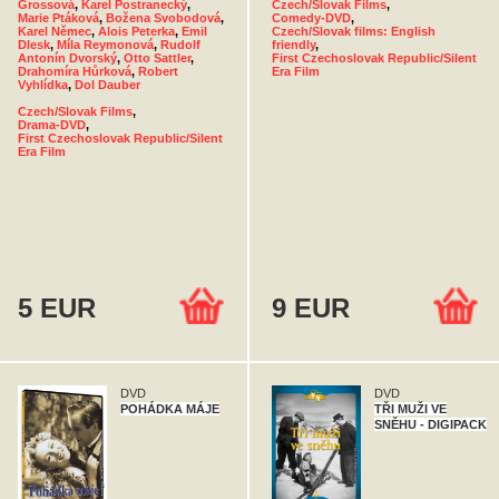
Grossová
,
Karel Postranecký
,
Czech/Slovak Films
,
Marie Ptáková
,
Božena Svobodová
,
Comedy-DVD
,
Karel Němec
,
Alois Peterka
,
Emil
Czech/Slovak films: English
Dlesk
,
Míla Reymonová
,
Rudolf
friendly
,
Antonín Dvorský
,
Otto Sattler
,
First Czechoslovak Republic/Silent
Drahomíra Hůrková
,
Robert
Era Film
Vyhlídka
,
Dol Dauber
Czech/Slovak Films
,
Drama-DVD
,
First Czechoslovak Republic/Silent
Era Film
5 EUR
9 EUR
DVD
DVD
POHÁDKA MÁJE
TŘI MUŽI VE
SNĚHU - DIGIPACK