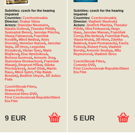
Subtitles: czech for the hearing
Subtitles: czech for the hearing
impaired
impaired
Countries:
Czechoslovakia
Countries:
Czechoslovakia
Director:
Otakar Vávra
Director:
Vladimír Slavínský
Actors:
Stanislav Neumann
,
Actors:
Jindřich Plachta
,
Theodor
Nataša Gollová
,
Theodor Pištěk
,
Pištěk
,
Věra Ferbasová
,
Hugo
Svatopluk Beneš
,
Jaroslav Průcha
,
Haas
,
Jaroslav Marvan
,
František
Vlasta Fabianová
,
František
Černý
,
Ella Nollová
,
František Paul
,
Kovářík
,
Miloš Nedbal
,
Alois
Vlasta Hrubá
,
Jiří Hron
,
Zdeňka
Dvorský
,
Hermína Vojtová
,
Jaroslav
Baldová
,
Karel Postranecký
,
Fanča
Vojta
,
Jiří Hron
,
Leopolda
Foltová
,
Robert Ford
,
Vladimír
Dostalová
,
Václav Švec
,
Marie
Borský
,
Antonín Soukup
,
Míla
Blažková
,
Elsa Vetešníková
,
Reymonová
,
Vladimír Štros
Božena Šustrová
,
Antonín Jirsa
,
Stanislava Strobachová
,
František
Czech/Slovak Films
,
Hlavatý
,
Emanuel Hříbal
,
Slávka
Comedy-DVD
,
Procházková
,
Josef Oliak
,
Martin
First Czechoslovak Republic/Silent
Raus
,
Miloš Šubrt
,
Filip Balek-
Era Film
Brodský
,
Bedřich Ulrych
,
Jiří Julius
Fiala
Czech/Slovak Films
,
Drama-DVD
,
Historical films-DVD
,
First Czechoslovak Republic/Silent
Era Film
9 EUR
5 EUR