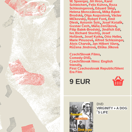
W. Speerger
,
Jiří Hron
,
Karel
Schleichert
,
Felix Kühne
,
Roza
Schlesingerová
,
Eduard Šlégl
,
Helena Monczáková
,
Milka Balek-
Brodská
,
Olga Augustová
,
Václav
Mlčkovský
,
Robert Ford
,
Emil
Dlesk
,
Antonín Šolc
,
Josef Kotalík
,
Gustav Čech
,
Máňa Ženíšková
,
Filip Balek-Brodský
,
Jindřich Edl
,
Ivo Richard Stuchlý
,
Josef
Hořánek
,
Josef Kytka
,
Otto Heller
,
Marie Pinusová
,
Alfred Schlesinger
,
Alois Charvát
,
Jan Hilbert Vávra
,
Růžena Jindrová
,
Eliška Jílková
Czech/Slovak Films
,
Comedy-DVD
,
Czech/Slovak films: English
friendly
,
First Czechoslovak Republic/Silent
Era Film
9 EUR
DVD
VIRGINITY + A DOG
´S LIFE