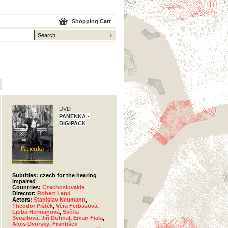
Shopping Cart
DVD
PANENKA -
DIGIPACK
Subtitles: czech for the hearing
impaired
Countries:
Czechoslovakia
Director:
Robert Land
Actors:
Stanislav Neumann
,
Theodor Pištěk
,
Věra Ferbasová
,
Ljuba Hermanová
,
Světla
Svozilová
,
Jiří Dohnal
,
Eman Fiala
,
Alois Dvorský
,
František