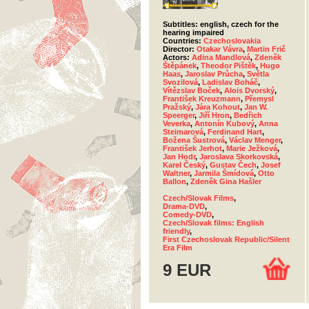
Subtitles: english, czech for the
hearing impaired
Countries:
Czechoslovakia
Director:
Otakar Vávra
,
Martin Frič
Actors:
Adina Mandlová
,
Zdeněk
Štěpánek
,
Theodor Pištěk
,
Hugo
Haas
,
Jaroslav Průcha
,
Světla
Svozilová
,
Ladislav Boháč
,
Vítězslav Boček
,
Alois Dvorský
,
František Kreuzmann
,
Přemysl
Pražský
,
Jára Kohout
,
Jan W.
Speerger
,
Jiří Hron
,
Bedřich
Veverka
,
Antonín Kubový
,
Anna
Steimarová
,
Ferdinand Hart
,
Božena Šustrová
,
Václav Menger
,
František Jerhot
,
Marie Ježková
,
Jan Hodr
,
Jaroslava Skorkovská
,
Karel Český
,
Gustav Čech
,
Josef
Waltner
,
Jarmila Šmídová
,
Otto
Ballon
,
Zdeněk Gina Hašler
Czech/Slovak Films
,
Drama-DVD
,
Comedy-DVD
,
Czech/Slovak films: English
friendly
,
First Czechoslovak Republic/Silent
Era Film
9 EUR