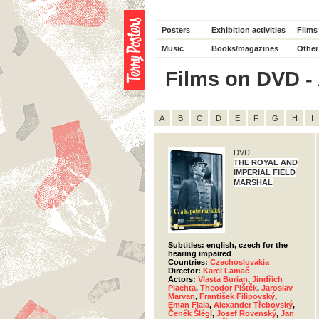
Posters
Exhibition activities
Films
Music
Books/magazines
Other
Films on DVD - A
A
B
C
D
E
F
G
H
I
DVD
THE ROYAL AND
IMPERIAL FIELD
MARSHAL
Subtitles: english, czech for the
hearing impaired
Countries:
Czechoslovakia
Director:
Karel Lamač
Actors:
Vlasta Burian
,
Jindřich
Plachta
,
Theodor Pištěk
,
Jaroslav
Marvan
,
František Filipovský
,
Eman Fiala
,
Alexander Třebovský
,
Čeněk Šlégl
,
Josef Rovenský
,
Jan