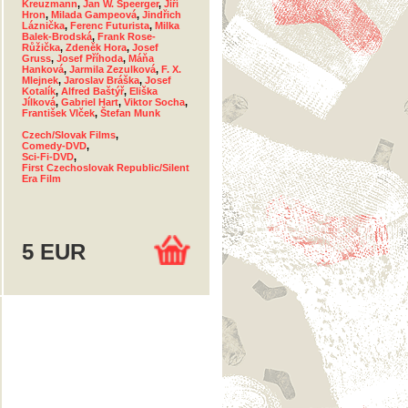
Kreuzmann
,
Jan W. Speerger
,
Jiří
Hron
,
Milada Gampeová
,
Jindřich
Láznička
,
Ferenc Futurista
,
Milka
Balek-Brodská
,
Frank Rose-
Růžička
,
Zdeněk Hora
,
Josef
Gruss
,
Josef Příhoda
,
Máňa
Hanková
,
Jarmila Zezulková
,
F. X.
Mlejnek
,
Jaroslav Bráška
,
Josef
Kotalík
,
Alfred Baštýř
,
Eliška
Jílková
,
Gabriel Hart
,
Viktor Socha
,
František Vlček
,
Štefan Munk
Czech/Slovak Films
,
Comedy-DVD
,
Sci-Fi-DVD
,
First Czechoslovak Republic/Silent
Era Film
5 EUR