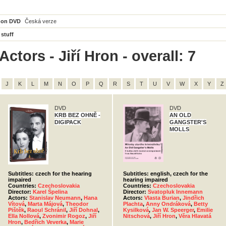
 on DVD
Česká verze
 stuff
ctors - Jiří Hron - overall: 7
J
K
L
M
N
O
P
Q
R
S
T
U
V
W
X
Y
Z
DVD
DVD
KRB BEZ OHNĚ -
AN OLD
DIGIPACK
GANGSTER'S
MOLLS
Subtitles: czech for the hearing
Subtitles: english, czech for the
impaired
hearing impaired
Countries:
Czechoslovakia
Countries:
Czechoslovakia
Director:
Karel Špelina
Director:
Svatopluk Innemann
Actors:
Stanislav Neumann
,
Hana
Actors:
Vlasta Burian
,
Jindřich
Vítová
,
Marta Májová
,
Theodor
Plachta
,
Anny Ondráková
,
Betty
Pištěk
,
Raoul Schránil
,
Jiří Dohnal
,
Kysilková
,
Jan W. Speerger
,
Emilie
Ella Nollová
,
Zvonimir Rogoz
,
Jiří
Nitschová
,
Jiří Hron
,
Věra Hlavatá
Hron
,
Bedřich Veverka
,
Marie