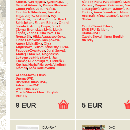
Kroner
,
Ivan Mistrík
,
Karel Fiala
,
Šándor
,
Hana Pastejříková
,
Mart
Samuel Adamčík
,
Dušan Blaškovič
,
Zatovič
,
Dagmar Kákošová
,
Ane
Ctibor Filčík
,
Július Vašek
,
Lakatošová
,
Miriam Vránová
,
Bo
František Dibarbora
,
Jaroslav
Farkaš
,
Anna Javorková
,
Milan
Vojta
,
Jan W. Speerger
,
Eva
Brucháč
,
Xénia Gracová
,
Martin
Krížiková
,
Ladislav Chudík
,
Karel
Slivka
Schleichert
,
Eduard Bindas
,
Ondrej
Jariabek
,
Andrej Bagar
,
Jozef
Czech/Slovak Films
,
Čierny
,
Bronislava Livia
,
Martin
SME/SFU Edition
,
Ťapák
,
Zdena Grúberová
,
Elo
Drama-DVD
,
Romančík
,
Hilda Augustovičová
,
Czech/Slovak films: English
Elena Latečková-Rampáková
,
friendly
Anton Michalička
,
Olga
Augustová
,
Viliam Záborský
,
Elena
Pappová-Zvaríková
,
Juraj Sarvaš
,
Andrej Chmelko
,
Magdalena
Lokvencová-Husáková
,
Ján
Kramár
,
Rudolf Myzet
,
František
Kuchta
,
Mária Fábryová
,
Vladimír
Šrámek
,
Saša Dobrovolná
Czech/Slovak Films
,
Drama-DVD
,
Historical films-DVD
,
Adventure-DVD
,
War Films-DVD
,
Czech/Slovak films: English
friendly
9 EUR
5 EUR
BLU-RAY
DVD