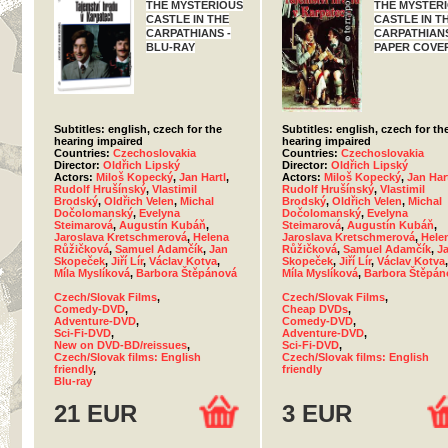
THE MYSTERIOUS
THE MYSTER
CASTLE IN THE
CASTLE IN T
CARPATHIANS -
CARPATHIANS
BLU-RAY
PAPER COVE
Subtitles: english, czech for the
Subtitles: english, czech for th
hearing impaired
hearing impaired
Countries:
Czechoslovakia
Countries:
Czechoslovakia
Director:
Oldřich Lipský
Director:
Oldřich Lipský
Actors:
Miloš Kopecký
,
Jan Hartl
,
Actors:
Miloš Kopecký
,
Jan Har
Rudolf Hrušínský
,
Vlastimil
Rudolf Hrušínský
,
Vlastimil
Brodský
,
Oldřich Velen
,
Michal
Brodský
,
Oldřich Velen
,
Michal
Dočolomanský
,
Evelyna
Dočolomanský
,
Evelyna
Steimarová
,
Augustín Kubáň
,
Steimarová
,
Augustín Kubáň
,
Jaroslava Kretschmerová
,
Helena
Jaroslava Kretschmerová
,
Hele
Růžičková
,
Samuel Adamčík
,
Jan
Růžičková
,
Samuel Adamčík
,
J
Skopeček
,
Jiří Lír
,
Václav Kotva
,
Skopeček
,
Jiří Lír
,
Václav Kotva
,
Míla Myslíková
,
Barbora Štěpánová
Míla Myslíková
,
Barbora Štěpán
Czech/Slovak Films
,
Czech/Slovak Films
,
Comedy-DVD
,
Cheap DVDs
,
Adventure-DVD
,
Comedy-DVD
,
Sci-Fi-DVD
,
Adventure-DVD
,
New on DVD-BD/reissues
,
Sci-Fi-DVD
,
Czech/Slovak films: English
Czech/Slovak films: English
friendly
,
friendly
Blu-ray
21 EUR
3 EUR