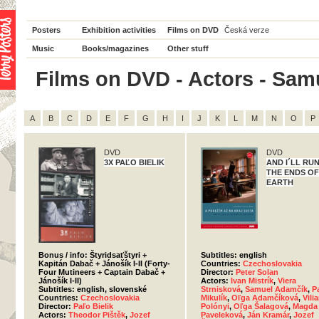
Posters
Exhibition activities
Films on DVD
Česká verze
Music
Books/magazines
Other stuff
Films on DVD - Actors - Samu
A
B
C
D
E
F
G
H
I
J
K
L
M
N
O
P
DVD
DVD
3X PAĽO BIELIK
AND I´LL RU
THE ENDS OF
EARTH
Bonus / info: Štyridsaťštyri +
Subtitles: english
Kapitán Dabač + Jánošík I-II (Forty-
Countries:
Czechoslovakia
Four Mutineers + Captain Dabač +
Director:
Peter Solan
Jánošík I-II)
Actors:
Ivan Mistrík
,
Viera
Subtitles: english, slovenské
Strnisková
,
Samuel Adamčík
,
P
Countries:
Czechoslovakia
Mikulík
,
Oľga Adamčíková
,
Vili
Director:
Paľo Bielik
Polónyi
,
Oľga Šalagová
,
Magda
Actors:
Theodor Pištěk
,
Jozef
Paveleková
,
Ján Kramár
,
Jozef