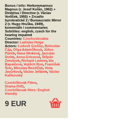
Bonus / info: Herkommannus
Magnus (r. Josef Kořán, 1962) +
Direktiva / Directive (r. Václav
Vorlíček, 1955) + Zrcadlo
byrokratické 2 / Bureaucratic Mirror
2 (r. Hugo Hruška, 1949),
komentáře / commentaries
Subtitles: english, czech for the
hearing impaired
Countries:
Czechoslovakia
Director:
Ladislav Helge
Actors:
Ľudovít Greššo
,
Bohuslav
Čáp
,
Oľga Adamčíková
,
Július
Pántik
,
Hana Slivková
,
Jaroslav
Dufek
,
Anna Grissová
,
Štěpán
Zemánek
,
Richard Lederer
,
Ida
Rapaičová
,
Vojtěch Ron
,
František
Šolc
,
Miroslav Bezdíček
,
Viola
Javůrková
,
Václav Jeřábek
,
Václav
Kaňkovský
Czech/Slovak Films
,
Drama-DVD
,
Czech/Slovak films: English
friendly
9 EUR