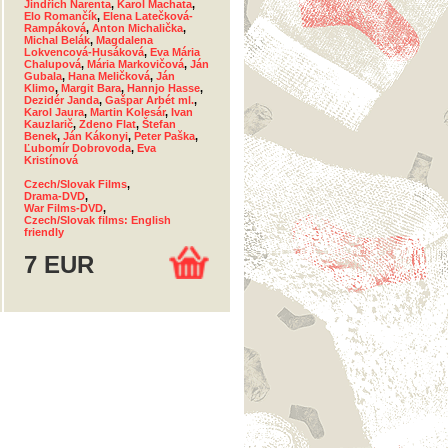
Jindřich Narenta
,
Karol Machata
,
Elo Romančík
,
Elena Latečková-
Rampáková
,
Anton Michalička
,
Michal Belák
,
Magdalena
Lokvencová-Husáková
,
Eva Mária
Chalupová
,
Mária Markovičová
,
Ján
Gubala
,
Hana Meličková
,
Ján
Klimo
,
Margit Bara
,
Hannjo Hasse
,
Dezidér Janda
,
Gašpar Arbét ml.
,
Karol Jaura
,
Martin Kolesár
,
Ivan
Kauzlarič
,
Zdeno Flat
,
Štefan
Benek
,
Ján Kákonyi
,
Peter Paška
,
Ľubomír Dobrovoda
,
Eva
Kristínová
Czech/Slovak Films
,
Drama-DVD
,
War Films-DVD
,
Czech/Slovak films: English
friendly
7 EUR