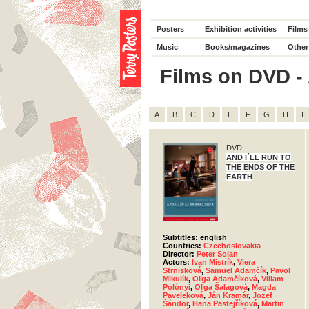
Posters
Exhibition activities
Films
Music
Books/magazines
Other
Films on DVD - 
A
B
C
D
E
F
G
H
I
DVD
AND I´LL RUN TO
THE ENDS OF THE
EARTH
Subtitles: english
Countries:
Czechoslovakia
Director:
Peter Solan
Actors:
Ivan Mistrík
,
Viera
Strnisková
,
Samuel Adamčík
,
Pavol
Mikulík
,
Oľga Adamčíková
,
Viliam
Polónyi
,
Oľga Šalagová
,
Magda
Paveleková
,
Ján Kramár
,
Jozef
Šándor
,
Hana Pastejříková
,
Martin