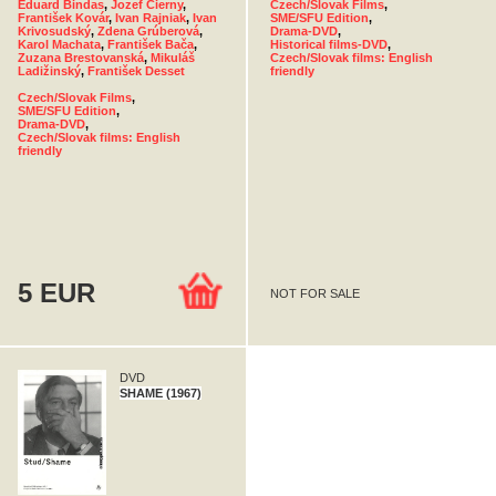
Eduard Bindas
,
Jozef Čierny
,
Czech/Slovak Films
,
František Kovár
,
Ivan Rajniak
,
Ivan
SME/SFU Edition
,
Krivosudský
,
Zdena Grúberová
,
Drama-DVD
,
Karol Machata
,
František Bača
,
Historical films-DVD
,
Zuzana Brestovanská
,
Mikuláš
Czech/Slovak films: English
Ladižinský
,
František Desset
friendly
Czech/Slovak Films
,
SME/SFU Edition
,
Drama-DVD
,
Czech/Slovak films: English
friendly
5 EUR
NOT FOR SALE
DVD
SHAME (1967)