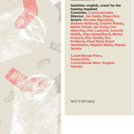
Subtitles: english, czech for the
hearing impaired
Countries:
Czechoslovakia
Director:
Ján Kadár
,
Elmar Klos
Actors:
Miroslav Macháček
,
Blažena Holišová
,
Čestmír Řanda
,
Martin Růžek
,
Jan Kačer
,
Ota
Sklenčka
,
Otto Lackovič
,
Antonín
Molčík
,
Oľga Adamčíková
,
Michal
Kožuch
,
Otto Ševčík
,
Eva
Poláková
,
Pavel Bártl
,
Ezard
Haußmann
,
Vladimír Müller
,
Wanda
Spinka
Czech/Slovak Films
,
Drama-DVD
,
Czech/Slovak films: English
friendly
NOT FOR SALE