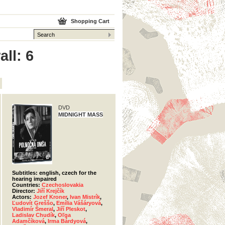
Shopping Cart
ll: 6
DVD
MIDNIGHT MASS
Subtitles: english, czech for the
hearing impaired
Countries:
Czechoslovakia
Director:
Jiří Krejčík
Actors:
Jozef Kroner
,
Ivan Mistrík
,
Ľudovít Greššo
,
Emília Vášáryová
,
Vladimír Šmeral
,
Jiří Pleskot
,
Ladislav Chudík
,
Oľga
Adamčíková
,
Irma Bárdyová
,