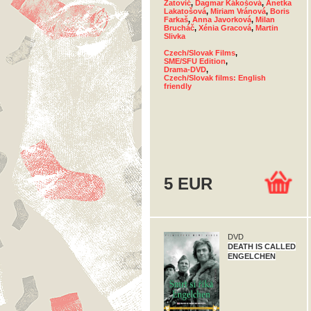
Zatovič
,
Dagmar Kákošová
,
Anetka
Lakatošová
,
Miriam Vránová
,
Boris
Farkaš
,
Anna Javorková
,
Milan
Brucháč
,
Xénia Gracová
,
Martin
Slivka
Czech/Slovak Films
,
SME/SFU Edition
,
Drama-DVD
,
Czech/Slovak films: English
friendly
5 EUR
DVD
DEATH IS CALLED
ENGELCHEN