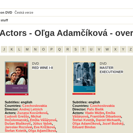
 on DVD
Česká verze
 stuff
Actors - Oľga Adamčíková - overa
J
K
L
M
N
O
P
Q
R
S
T
U
V
W
X
Y
Z
DVD
DVD
RED WINE I-II
MASTER
EXECUTIONER
Subtitles: english
Subtitles: english
Countries:
Czechoslovakia
Countries:
Czechoslovakia
Director:
Andrej Lettrich
Director:
Paľo Bielik
Actors:
Zuzana Kocúriková
,
Actors:
Vlado Müller
,
Emília
Ľudovít Greššo
,
Michal
Vášáryová
,
František Dibarbora
,
Dočolomanský
,
Emília Vášáryová
,
Štefan Kvietik
,
Daniel Michaelli
,
Dušan Blaškovič
,
Július Vašek
,
Oľga Adamčíková
,
Jozef Budský
,
Jaroslav Rozsíval
,
Eva Krížiková
,
Eduard Bindas
Štefan Kvietik
,
Oľga Adamčíková
,