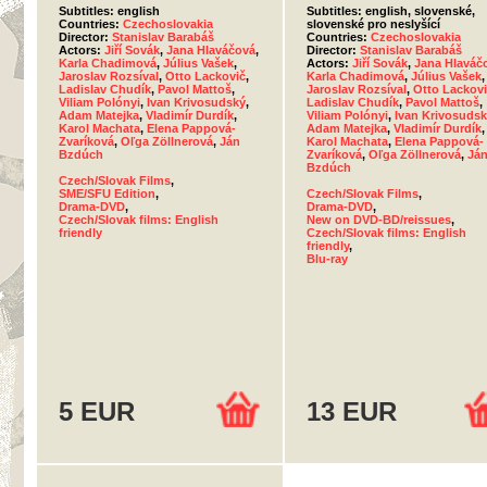
Subtitles: english
Subtitles: english, slovenské,
Countries:
Czechoslovakia
slovenské pro neslyšící
Director:
Stanislav Barabáš
Countries:
Czechoslovakia
Actors:
Jiří Sovák
,
Jana Hlaváčová
,
Director:
Stanislav Barabáš
Karla Chadimová
,
Július Vašek
,
Actors:
Jiří Sovák
,
Jana Hlaváč
Jaroslav Rozsíval
,
Otto Lackovič
,
Karla Chadimová
,
Július Vašek
,
Ladislav Chudík
,
Pavol Mattoš
,
Jaroslav Rozsíval
,
Otto Lackov
Viliam Polónyi
,
Ivan Krivosudský
,
Ladislav Chudík
,
Pavol Mattoš
,
Adam Matejka
,
Vladimír Durdík
,
Viliam Polónyi
,
Ivan Krivosuds
Karol Machata
,
Elena Pappová-
Adam Matejka
,
Vladimír Durdík
,
Zvaríková
,
Oľga Zöllnerová
,
Ján
Karol Machata
,
Elena Pappová-
Bzdúch
Zvaríková
,
Oľga Zöllnerová
,
Já
Bzdúch
Czech/Slovak Films
,
SME/SFU Edition
,
Czech/Slovak Films
,
Drama-DVD
,
Drama-DVD
,
Czech/Slovak films: English
New on DVD-BD/reissues
,
friendly
Czech/Slovak films: English
friendly
,
Blu-ray
5 EUR
13 EUR