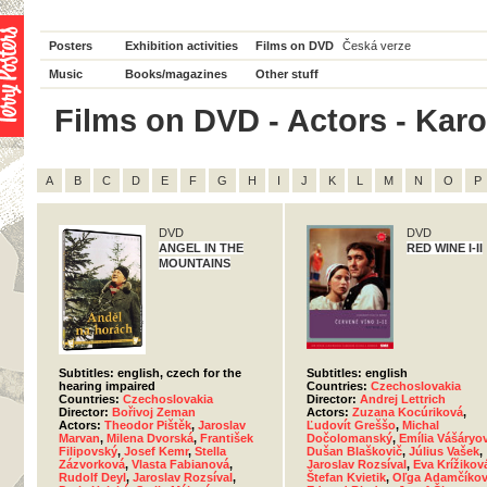
Posters
Exhibition activities
Films on DVD
Česká verze
Music
Books/magazines
Other stuff
Films on DVD - Actors - Karol
A
B
C
D
E
F
G
H
I
J
K
L
M
N
O
P
DVD
DVD
ANGEL IN THE
RED WINE I-II
MOUNTAINS
Subtitles: english, czech for the
Subtitles: english
hearing impaired
Countries:
Czechoslovakia
Countries:
Czechoslovakia
Director:
Andrej Lettrich
Director:
Bořivoj Zeman
Actors:
Zuzana Kocúriková
,
Actors:
Theodor Pištěk
,
Jaroslav
Ľudovít Greššo
,
Michal
Marvan
,
Milena Dvorská
,
František
Dočolomanský
,
Emília Vášáryo
Filipovský
,
Josef Kemr
,
Stella
Dušan Blaškovič
,
Július Vašek
,
Zázvorková
,
Vlasta Fabianová
,
Jaroslav Rozsíval
,
Eva Krížikov
Rudolf Deyl
,
Jaroslav Rozsíval
,
Štefan Kvietik
,
Oľga Adamčíko