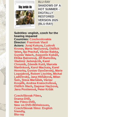
BLU-RAY
SHADOWS OF A
HOT SUMMER -
DIGITALLY
RESTORED
VERSION 2025
(BLU-RAY)
Subtitles: english, czech for the
hearing impaired
Countries:
Czechoslovakia
Director:
Frantisek Vlacil
Actors:
Juraj Kukura
,
Ľudovít
Kroner
,
Marta Vančurová
,
Oldřich
Velen
,
Ilja Prachař
,
Václav Babka
,
Gustáv Valach
,
Augustín Kubáň
,
Eliška Balzerová
,
Jiří Bartoška
,
Vladimír Jedenáctík
,
Karel
Chromík
,
Zdeněk Kutil
,
Marcela
Martínková
,
Karol Machata
,
Karel
Hovorka
,
Gustav Opočenský
,
Marie
Logojdová
,
Robert Lischke
,
Michal
Ladižinský
,
Jana Hliňáková
,
Milan
Šulc
,
Steva Maršálek
,
Václav
Kovařík
,
Andrea Kratochvílová
,
Oldřich Mach
,
Dagmar Hachová
,
Jana Postlerová
,
Peter Kršák
Czech/Slovak Films
,
Drama-DVD
,
War Films-DVD
,
New on DVD-BD/reissues
,
Czech/Slovak films: English
friendly
,
Blu-ray