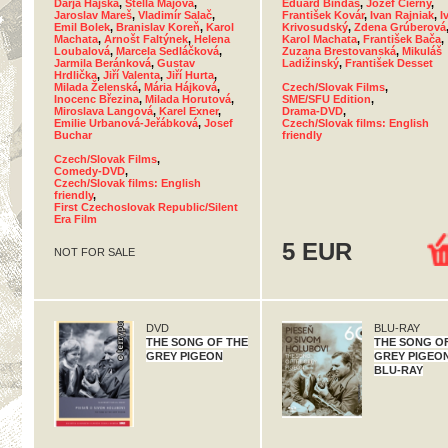
Darja Hajská
,
Stella Májová
,
Eduard Bindas
,
Jozef Čierny
,
Jaroslav Mareš
,
Vladimír Salač
,
František Kovár
,
Ivan Rajniak
,
I
Emil Bolek
,
Branislav Koreň
,
Karol
Krivosudský
,
Zdena Grúberová
Machata
,
Arnošt Faltýnek
,
Helena
Karol Machata
,
František Bača
,
Loubalová
,
Marcela Sedláčková
,
Zuzana Brestovanská
,
Mikuláš
Jarmila Beránková
,
Gustav
Ladižinský
,
František Desset
Hrdlička
,
Jiří Valenta
,
Jiří Hurta
,
Milada Želenská
,
Mária Hájková
,
Czech/Slovak Films
,
Inocenc Březina
,
Milada Horutová
,
SME/SFU Edition
,
Miroslava Langová
,
Karel Exner
,
Drama-DVD
,
Emilie Urbanová-Jeřábková
,
Josef
Czech/Slovak films: English
Buchar
friendly
Czech/Slovak Films
,
Comedy-DVD
,
Czech/Slovak films: English
friendly
,
First Czechoslovak Republic/Silent
Era Film
5 EUR
NOT FOR SALE
DVD
BLU-RAY
THE SONG OF THE
THE SONG O
GREY PIGEON
GREY PIGEON
BLU-RAY