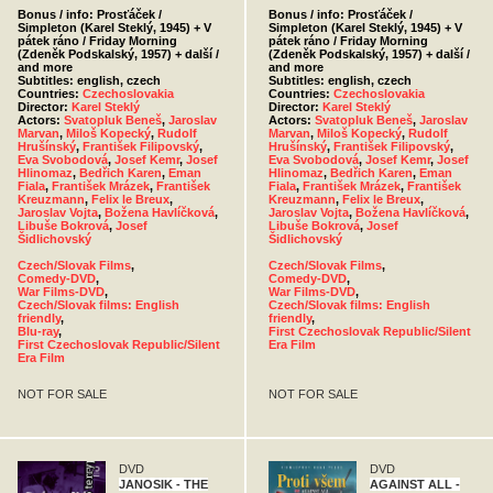
Bonus / info: Prosťáček /
Bonus / info: Prosťáček /
Simpleton (Karel Steklý, 1945) + V
Simpleton (Karel Steklý, 1945) + V
pátek ráno / Friday Morning
pátek ráno / Friday Morning
(Zdeněk Podskalský, 1957) + další /
(Zdeněk Podskalský, 1957) + další /
and more
and more
Subtitles: english, czech
Subtitles: english, czech
Countries:
Czechoslovakia
Countries:
Czechoslovakia
Director:
Karel Steklý
Director:
Karel Steklý
Actors:
Svatopluk Beneš
,
Jaroslav
Actors:
Svatopluk Beneš
,
Jaroslav
Marvan
,
Miloš Kopecký
,
Rudolf
Marvan
,
Miloš Kopecký
,
Rudolf
Hrušínský
,
František Filipovský
,
Hrušínský
,
František Filipovský
,
Eva Svobodová
,
Josef Kemr
,
Josef
Eva Svobodová
,
Josef Kemr
,
Josef
Hlinomaz
,
Bedřich Karen
,
Eman
Hlinomaz
,
Bedřich Karen
,
Eman
Fiala
,
František Mrázek
,
František
Fiala
,
František Mrázek
,
František
Kreuzmann
,
Felix le Breux
,
Kreuzmann
,
Felix le Breux
,
Jaroslav Vojta
,
Božena Havlíčková
,
Jaroslav Vojta
,
Božena Havlíčková
,
Libuše Bokrová
,
Josef
Libuše Bokrová
,
Josef
Šidlichovský
Šidlichovský
Czech/Slovak Films
,
Czech/Slovak Films
,
Comedy-DVD
,
Comedy-DVD
,
War Films-DVD
,
War Films-DVD
,
Czech/Slovak films: English
Czech/Slovak films: English
friendly
,
friendly
,
Blu-ray
,
First Czechoslovak Republic/Silent
First Czechoslovak Republic/Silent
Era Film
Era Film
NOT FOR SALE
NOT FOR SALE
DVD
DVD
JANOSIK - THE
AGAINST ALL -