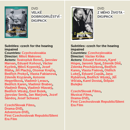
DVD
DVD
VELKÉ
Z MÉHO ŽIVOTA -
DOBRODRUŽSTVÍ -
DIGIPACK
DIGIPACK
Subtitles: czech for the hearing
Subtitles: czech for the hearing
impaired
impaired
Countries:
Czechoslovakia
Countries:
Czechoslovakia
Director:
Miloš Makovec
Director:
Václav Krška
Actors:
Svatopluk Beneš
,
Jaroslav
Actors:
Eduard Kohout
,
Karel
Marvan
,
Eduard Kohout
,
Václav
Höger
,
Jaromír Spal
,
Zdeněk Dítě
,
Kyzlink
,
Miloš Kopecký
,
Josef
Zdenka Procházková
,
Bedřich
Bláha
,
Jiří Plachý
,
Otomar Krejča
,
Karen
,
Vlasta Fialová
,
Oldřich
Bedřich Prokoš
,
Vlasta Fabianová
,
Lukeš
,
Eduard Cupák
,
Jana
Zdeněk Kryzánek
,
Antonie
Rybářová
,
Bedřich Vrbský
,
Jiří
Hegerlíková
,
Vladimír Leraus
,
Vršťala
,
Karel Dostal
,
Štěpán
Bedřich Karen
,
Vladimír Brabec
,
Bulejko
Vladimír Řepa
,
Vladimír Hlavatý
,
Bedřich Vrbský
,
Emil Bolek
,
Czech/Slovak Films
,
Jaroslav Seník
,
Jan Matýsek
,
Jozef
Musical Films
,
Šándor
,
Josef Schwarz
Drama-DVD
,
First Czechoslovak Republic/Silent
Czech/Slovak Films
,
Era Film
Drama-DVD
,
Adventure-DVD
,
First Czechoslovak Republic/Silent
Era Film