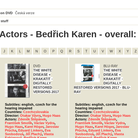
 on DVD
Česká verze
 stuff
Actors - Bedřich Karen - overall:
J
K
L
M
N
O
P
Q
R
S
T
U
V
W
X
Y
Z
DVD
BLU-RAY
THE WHITE
THE WHITE
DISEASE +
DISEASE +
KRAKATIT -
KRAKATIT -
DIGITALLY
DIGITALLY
RESTORED
RESTORED VERSIONS 2017 - BLU-
VERSIONS 2017
RAY
Subtitles: english, czech for the
Subtitles: english, czech for the
hearing impaired
hearing impaired
Countries:
Czechoslovakia
Countries:
Czechoslovakia
Director:
Otakar Vávra
,
Hugo Haas
Director:
Otakar Vávra
,
Hugo Haas
Actors:
Zdeněk Štěpánek
,
Actors:
Zdeněk Štěpánek
,
František Smolík
,
Václav Vydra
,
František Smolík
,
Václav Vydra
,
Hugo Haas
,
Karel Höger
,
Jaroslav
Hugo Haas
,
Karel Höger
,
Jaroslav
Průcha
,
Eduard Linkers
,
Eva
Průcha
,
Eduard Linkers
,
Eva
Svobodová
,
Jiří Plachý
,
Vlasta
Svobodová
,
Jiří Plachý
,
Vlasta
Fabianová
,
Bedřich Karen
,
Fabianová
,
Bedřich Karen
,