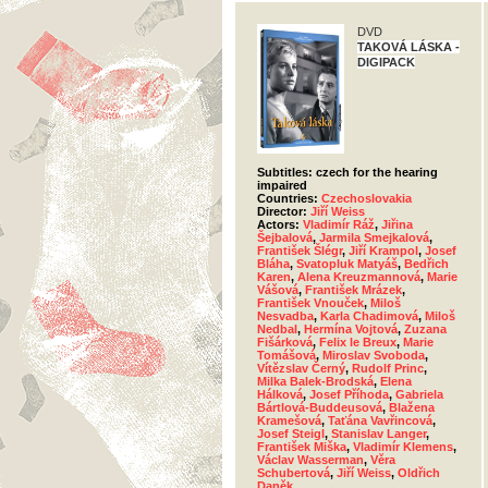
DVD
TAKOVÁ LÁSKA -
DIGIPACK
Subtitles: czech for the hearing
impaired
Countries:
Czechoslovakia
Director:
Jiří Weiss
Actors:
Vladimír Ráž
,
Jiřina
Šejbalová
,
Jarmila Smejkalová
,
František Šlégr
,
Jiří Krampol
,
Josef
Bláha
,
Svatopluk Matyáš
,
Bedřich
Karen
,
Alena Kreuzmannová
,
Marie
Vášová
,
František Mrázek
,
František Vnouček
,
Miloš
Nesvadba
,
Karla Chadimová
,
Miloš
Nedbal
,
Hermína Vojtová
,
Zuzana
Fišárková
,
Felix le Breux
,
Marie
Tomášová
,
Miroslav Svoboda
,
Vítězslav Černý
,
Rudolf Princ
,
Milka Balek-Brodská
,
Elena
Hálková
,
Josef Příhoda
,
Gabriela
Bártlová-Buddeusová
,
Blažena
Kramešová
,
Taťána Vavřincová
,
Josef Steigl
,
Stanislav Langer
,
František Miška
,
Vladimír Klemens
,
Václav Wasserman
,
Věra
Schubertová
,
Jiří Weiss
,
Oldřich
Daněk