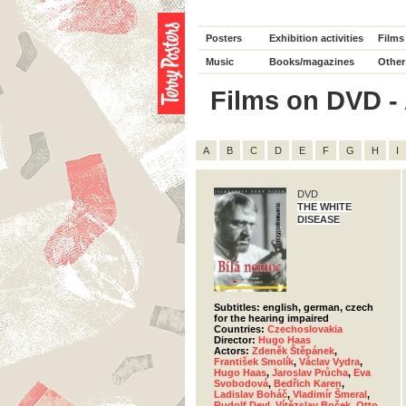
Posters
Exhibition activities
Films
Music
Books/magazines
Other
Films on DVD - 
A
B
C
D
E
F
G
H
I
DVD
THE WHITE
DISEASE
Subtitles: english, german, czech
for the hearing impaired
Countries:
Czechoslovakia
Director:
Hugo Haas
Actors:
Zdeněk Štěpánek
,
František Smolík
,
Václav Vydra
,
Hugo Haas
,
Jaroslav Průcha
,
Eva
Svobodová
,
Bedřich Karen
,
Ladislav Boháč
,
Vladimír Šmeral
,
Rudolf Deyl
,
Vítězslav Boček
,
Otto