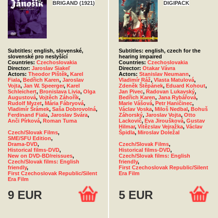
BRIGAND (1921)
DIGIPACK
Subtitles: english, slovenské,
Subtitles: english, czech for the
slovenské pro neslyšící
hearing impaired
Countries:
Czechoslovakia
Countries:
Czechoslovakia
Director:
Jaroslav Siakeľ
Director:
Otakar Vávra
Actors:
Theodor Pištěk
,
Karel
Actors:
Stanislav Neumann
,
Fiala
,
Bedřich Karen
,
Jaroslav
Vladimír Ráž
,
Vlasta Matulová
,
Vojta
,
Jan W. Speerger
,
Karel
Zdeněk Štěpánek
,
Eduard Kohout
,
Schleichert
,
Bronislava Livia
,
Olga
Jan Pivec
,
Radovan Lukavský
,
Augustová
,
Vojtěch Záhořík
,
Bedřich Karen
,
Jana Rybářová
,
Rudolf Myzet
,
Mária Fábryová
,
Marie Vášová
,
Petr Haničinec
,
Vladimír Šrámek
,
Saša Dobrovolná
,
Václav Voska
,
Miloš Nedbal
,
Bohuš
Ferdinand Fiala
,
Jaroslav Svára
,
Záhorský
,
Jaroslav Vojta
,
Otto
Anči Pírková
,
Roman Tuma
Lackovič
,
Eva Jiroušková
,
Gustav
Hilmar
,
Vítězslav Vejražka
,
Václav
Czech/Slovak Films
,
Špidla
,
Miroslav Doležal
SME/SFU Edition
,
Drama-DVD
,
Czech/Slovak Films
,
Historical films-DVD
,
Historical films-DVD
,
New on DVD-BD/reissues
,
Czech/Slovak films: English
Czech/Slovak films: English
friendly
,
friendly
,
First Czechoslovak Republic/Silent
First Czechoslovak Republic/Silent
Era Film
Era Film
9 EUR
5 EUR