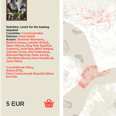
Subtitles: czech for the hearing
impaired
Countries:
Czechoslovakia
Director:
Karel Steklý
Actors:
Stanislav Neumann
,
Bedřich Karen
,
Ladislav Boháč
,
Marie Vášová
,
Oleg Reif
,
Naděžda
Gajerová
,
Josef Bek
,
Miloš Nedbal
,
Jaroslav Zrotal
,
Věra Kalendová
,
Bohumil Machník
,
Pavla Suchá
,
Lída Matoušková
,
Anna Houdková
,
Josef Dekoj
Czech/Slovak Films
,
Drama-DVD
,
First Czechoslovak Republic/Silent
Era Film
5 EUR