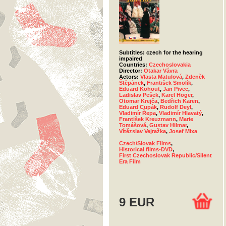
Subtitles: czech for the hearing
impaired
Countries:
Czechoslovakia
Director:
Otakar Vávra
Actors:
Vlasta Matulová
,
Zdeněk
Štěpánek
,
František Smolík
,
Eduard Kohout
,
Jan Pivec
,
Ladislav Pešek
,
Karel Höger
,
Otomar Krejča
,
Bedřich Karen
,
Eduard Cupák
,
Rudolf Deyl
,
Vladimír Řepa
,
Vladimír Hlavatý
,
František Kreuzmann
,
Marie
Tomášová
,
Gustav Hilmar
,
Vítězslav Vejražka
,
Josef Mixa
Czech/Slovak Films
,
Historical films-DVD
,
First Czechoslovak Republic/Silent
Era Film
9 EUR