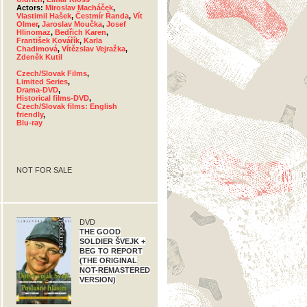
Actors:
Miroslav Macháček
,
Vlastimil Hašek
,
Čestmír Řanda
,
Vít
Olmer
,
Jaroslav Moučka
,
Josef
Hlinomaz
,
Bedřich Karen
,
František Kovářík
,
Karla
Chadimová
,
Vítězslav Vejražka
,
Zdeněk Kutil
Czech/Slovak Films
,
Limited Series
,
Drama-DVD
,
Historical films-DVD
,
Czech/Slovak films: English
friendly
,
Blu-ray
NOT FOR SALE
DVD
THE GOOD
SOLDIER ŠVEJK +
BEG TO REPORT
(THE ORIGINAL
NOT-REMASTERED
VERSION)