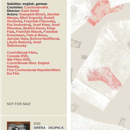
Subtitles: english, german
Countries:
Czechoslovakia
Director:
Karel Steklý
Actors:
Svatopluk Beneš
,
Jaroslav
Marvan
,
Miloš Kopecký
,
Rudolf
Hrušínský
,
František Filipovský
,
Eva Svobodová
,
Josef Kemr
,
Josef
Hlinomaz
,
Bedřich Karen
,
Eman
Fiala
,
František Mrázek
,
František
Kreuzmann
,
Felix le Breux
,
Jaroslav Vojta
,
Božena Havlíčková
,
Libuše Bokrová
,
Josef
Šidlichovský
Czech/Slovak Films
,
Comedy-DVD
,
War Films-DVD
,
Czech/Slovak films: English
friendly
,
First Czechoslovak Republic/Silent
Era Film
NOT FOR SALE
DVD
SIRÉNA - DIGIPACK