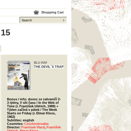
Shopping Cart
 15
BLU-RAY
THE DEVIL´S TRAP
Bonus / info: dovoz ze zahraničí 2-
3 týdny, V síti času / In the Web of
Time (r. František Uldrich, 1989) +
Týden začíná v pátek / The Week
Starts on Friday (r. Elmar Kloss,
1962)
Subtitles: english
Countries:
Czechoslovakia
Director:
Frantisek Vlacil
,
František
Uldrich
,
Elmar Kloss