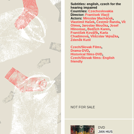
Subtitles: english, czech for the
hearing impaired
Countries:
Czechoslovakia
Director:
Frantisek Vlacil
Actors:
Miroslav Macháček
,
Vlastimil Hašek
,
Čestmír Řanda
,
Vít
Olmer
,
Jaroslav Moučka
,
Josef
Hlinomaz
,
Bedřich Karen
,
František Kovářík
,
Karla
Chadimová
,
Vítězslav Vejražka
,
Zdeněk Kutil
Czech/Slovak Films
,
Drama-DVD
,
Historical films-DVD
,
Czech/Slovak films: English
friendly
NOT FOR SALE
DVD
JAN HUS