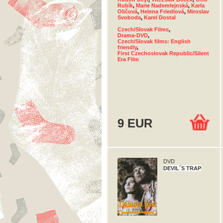
Rubík
,
Marie Nademlejnská
,
Karla
Oličová
,
Helena Friedlová
,
Miroslav
Svoboda
,
Karel Dostal
Czech/Slovak Films
,
Drama-DVD
,
Czech/Slovak films: English
friendly
,
First Czechoslovak Republic/Silent
Era Film
9 EUR
DVD
DEVIL´S TRAP