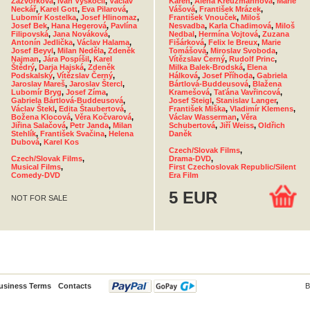
Zázvorková
,
Ivan Vyskočil
,
Václav
Karen
,
Alena Kreuzmannová
,
Marie
Neckář
,
Karel Gott
,
Eva Pilarová
,
Vášová
,
František Mrázek
,
Lubomír Kostelka
,
Josef Hlinomaz
,
František Vnouček
,
Miloš
Josef Bek
,
Hana Hegerová
,
Pavlína
Nesvadba
,
Karla Chadimová
,
Miloš
Filipovská
,
Jana Nováková
,
Nedbal
,
Hermína Vojtová
,
Zuzana
Antonín Jedlička
,
Václav Halama
,
Fišárková
,
Felix le Breux
,
Marie
Josef Beyvl
,
Milan Neděla
,
Zdeněk
Tomášová
,
Miroslav Svoboda
,
Najman
,
Jára Pospíšil
,
Karel
Vítězslav Černý
,
Rudolf Princ
,
Štědrý
,
Darja Hajská
,
Zdeněk
Milka Balek-Brodská
,
Elena
Podskalský
,
Vítězslav Černý
,
Hálková
,
Josef Příhoda
,
Gabriela
Jaroslav Mareš
,
Jaroslav Štercl
,
Bártlová-Buddeusová
,
Blažena
Lubomír Bryg
,
Josef Zíma
,
Kramešová
,
Taťána Vavřincová
,
Gabriela Bártlová-Buddeusová
,
Josef Steigl
,
Stanislav Langer
,
Václav Štekl
,
Edita Štaubertová
,
František Miška
,
Vladimír Klemens
,
Božena Klocová
,
Věra Kočvarová
,
Václav Wasserman
,
Věra
Jiřina Salačová
,
Petr Janda
,
Milan
Schubertová
,
Jiří Weiss
,
Oldřich
Stehlík
,
František Svačina
,
Helena
Daněk
Dubová
,
Karel Kos
Czech/Slovak Films
,
Czech/Slovak Films
,
Drama-DVD
,
Musical Films
,
First Czechoslovak Republic/Silent
Comedy-DVD
Era Film
5 EUR
NOT FOR SALE
usiness Terms
Contacts
B