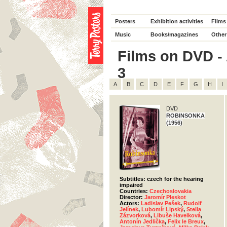
Posters
Exhibition activities
Films
Music
Books/magazines
Other
Films on DVD - 
3
A
B
C
D
E
F
G
H
I
DVD
ROBINSONKA
(1956)
Subtitles: czech for the hearing
impaired
Countries:
Czechoslovakia
Director:
Jaromír Pleskot
Actors:
Ladislav Pešek
,
Rudolf
Jelínek
,
Lubomír Lipský
,
Stella
Zázvorková
,
Libuše Havelková
,
Antonín Jedlička
,
Felix le Breux
,