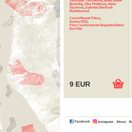
Jaroslava Tvrzníková
,
Milka Balek-
Brodská
,
Věra Petáková
,
Alma
Šachlová
,
Gabriela Bártlová-
Buddeusová
Czech/Slovak Films
,
Drama-DVD
,
First Czechoslovak Republic/Silent
Era Film
9 EUR
PayPal
Facebook
Instagram
About
B