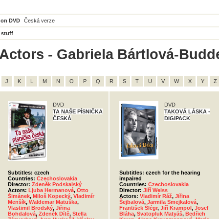
 on DVD
Česká verze
 stuff
Actors - Gabriela Bártlová-Budde
J
K
L
M
N
O
P
Q
R
S
T
U
V
W
X
Y
Z
DVD
DVD
TA NAŠE PÍSNIČKA
TAKOVÁ LÁSKA -
ČESKÁ
DIGIPACK
Subtitles: czech
Subtitles: czech for the hearing
Countries:
Czechoslovakia
impaired
Director:
Zdeněk Podskalský
Countries:
Czechoslovakia
Actors:
Ljuba Hermanová
,
Otto
Director:
Jiří Weiss
Šimánek
,
Miloš Kopecký
,
Vladimír
Actors:
Vladimír Ráž
,
Jiřina
Menšík
,
Waldemar Matuška
,
Šejbalová
,
Jarmila Smejkalová
,
Vlastimil Brodský
,
Jiřina
František Šlégr
,
Jiří Krampol
,
Josef
Bohdalová
,
Zdeněk Dítě
,
Stella
Bláha
,
Svatopluk Matyáš
,
Bedřich