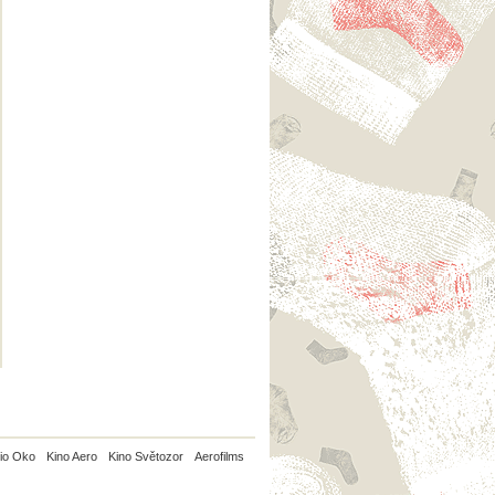
io Oko
Kino Aero
Kino Světozor
Aerofilms