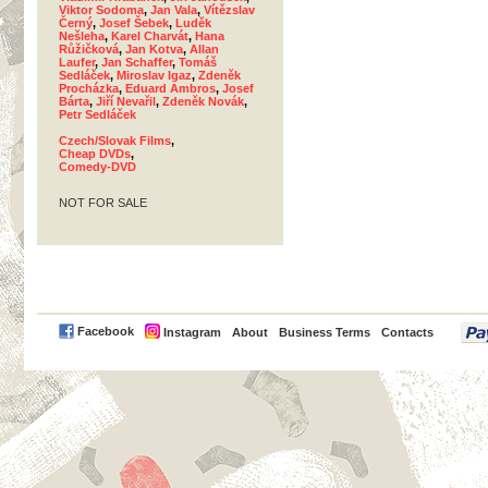
Viktor Sodoma
,
Jan Vala
,
Vítězslav
Černý
,
Josef Šebek
,
Luděk
Nešleha
,
Karel Charvát
,
Hana
Růžičková
,
Jan Kotva
,
Allan
Laufer
,
Jan Schaffer
,
Tomáš
Sedláček
,
Miroslav Igaz
,
Zdeněk
Procházka
,
Eduard Ambros
,
Josef
Bárta
,
Jiří Nevařil
,
Zdeněk Novák
,
Petr Sedláček
Czech/Slovak Films
,
Cheap DVDs
,
Comedy-DVD
NOT FOR SALE
PayPal
Facebook
Instagram
About
Business Terms
Contacts