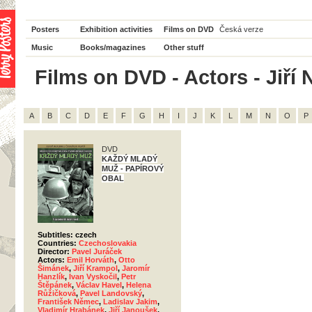
Posters
Exhibition activities
Films on DVD
Česká verze
Music
Books/magazines
Other stuff
Films on DVD - Actors - Jiří N
A
B
C
D
E
F
G
H
I
J
K
L
M
N
O
P
DVD
KAŽDÝ MLADÝ
MUŽ - PAPÍROVÝ
OBAL
Subtitles: czech
Countries:
Czechoslovakia
Director:
Pavel Juráček
Actors:
Emil Horváth
,
Otto
Šimánek
,
Jiří Krampol
,
Jaromír
Hanzlík
,
Ivan Vyskočil
,
Petr
Štěpánek
,
Václav Havel
,
Helena
Růžičková
,
Pavel Landovský
,
František Němec
,
Ladislav Jakim
,
Vladimír Hrabánek
,
Jiří Janoušek
,