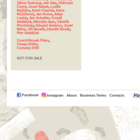
Viktor Sodoma
,
Jan Vala
,
Vítězslav
Černý
,
Josef Šebek
,
Luděk
Nešleha
,
Karel Charvát
,
Hana
Růžičková
,
Jan Kotva
,
Allan
Laufer
,
Jan Schaffer
,
Tomáš
Sedláček
,
Miroslav Igaz
,
Zdeněk
Procházka
,
Eduard Ambros
,
Josef
Bárta
,
Jiří Nevařil
,
Zdeněk Novák
,
Petr Sedláček
Czech/Slovak Films
,
Cheap DVDs
,
Comedy-DVD
NOT FOR SALE
PayPal
Facebook
Instagram
About
Business Terms
Contacts