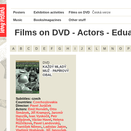
Posters
Exhibition activities
Films on DVD
Česká verze
Music
Books/magazines
Other stuff
Films on DVD - Actors - Edua
A
B
C
D
E
F
G
H
I
J
K
L
M
N
O
P
DVD
KAŽDÝ MLADÝ
MUŽ - PAPÍROVÝ
OBAL
Subtitles: czech
Countries:
Czechoslovakia
Director:
Pavel Juráček
Actors:
Emil Horváth
,
Otto
Šimánek
,
Jiří Krampol
,
Jaromír
Hanzlík
,
Ivan Vyskočil
,
Petr
Štěpánek
,
Václav Havel
,
Helena
Růžičková
,
Pavel Landovský
,
František Němec
,
Ladislav Jakim
,
Vladimír Hrabánek
,
Jiří Janoušek
,