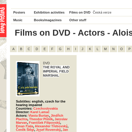
Posters
Exhibition activities
Films on DVD
Česká verze
Music
Books/magazines
Other stuff
Films on DVD - Actors - Alois
A
B
C
D
E
F
G
H
I
J
K
L
M
N
O
P
DVD
THE ROYAL AND
IMPERIAL FIELD
MARSHAL
Subtitles: english, czech for the
hearing impaired
Countries:
Czechoslovakia
Director:
Karel Lamač
Actors:
Vlasta Burian
,
Jindřich
Plachta
,
Theodor Pištěk
,
Jaroslav
Marvan
,
František Filipovský
,
Eman Fiala
,
Alexander Třebovský
,
Čeněk Šlégl
,
Josef Rovenský
,
Jan