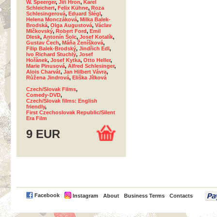
W. Speerger
,
Jiří Hron
,
Karel
Schleichert
,
Felix Kühne
,
Roza
Schlesingerová
,
Eduard Šlégl
,
Helena Monczáková
,
Milka Balek-
Brodská
,
Olga Augustová
,
Václav
Mlčkovský
,
Robert Ford
,
Emil
Dlesk
,
Antonín Šolc
,
Josef Kotalík
,
Gustav Čech
,
Máňa Ženíšková
,
Filip Balek-Brodský
,
Jindřich Edl
,
Ivo Richard Stuchlý
,
Josef
Hořánek
,
Josef Kytka
,
Otto Heller
,
Marie Pinusová
,
Alfred Schlesinger
,
Alois Charvát
,
Jan Hilbert Vávra
,
Růžena Jindrová
,
Eliška Jílková
Czech/Slovak Films
,
Comedy-DVD
,
Czech/Slovak films: English
friendly
,
First Czechoslovak Republic/Silent
Era Film
9 EUR
PayPal
Facebook
Instagram
About
Business Terms
Contacts