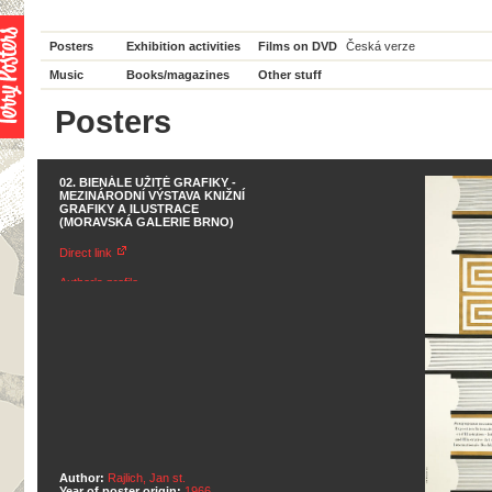
Posters
Exhibition activities
Films on DVD
Česká verze
Music
Books/magazines
Other stuff
Posters
02. BIENÁLE UŽITÉ GRAFIKY -
MEZINÁRODNÍ VÝSTAVA KNIŽNÍ
GRAFIKY A ILUSTRACE
(MORAVSKÁ GALERIE BRNO)
Direct link
Author's profile
Author:
Rajlich, Jan st.
Year of poster origin:
1966