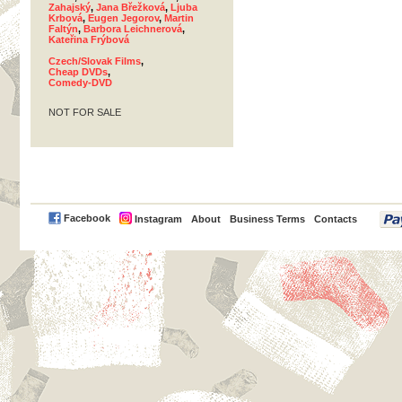
Zahajský
,
Jana Břežková
,
Ljuba
Krbová
,
Eugen Jegorov
,
Martin
Faltýn
,
Barbora Leichnerová
,
Kateřina Frýbová
Czech/Slovak Films
,
Cheap DVDs
,
Comedy-DVD
NOT FOR SALE
PayPal
Facebook
Instagram
About
Business Terms
Contacts