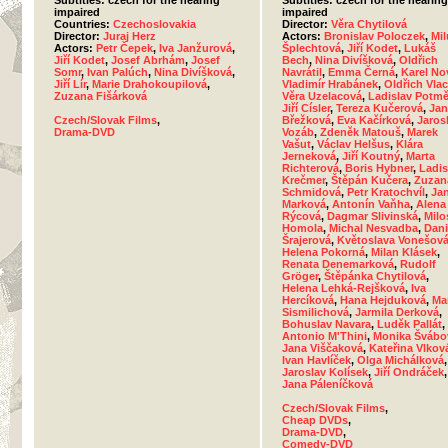
Subtitles: czech for the hearing
Subtitles: czech for the hearing
impaired
impaired
Countries:
Czechoslovakia
Director:
Věra Chytilová
Director:
Juraj Herz
Actors:
Bronislav Poloczek
,
Mil
Actors:
Petr Čepek
,
Iva Janžurová
,
Šplechtová
,
Jiří Kodet
,
Lukáš
Jiří Kodet
,
Josef Abrhám
,
Josef
Bech
,
Nina Divíšková
,
Oldřich
Somr
,
Ivan Palúch
,
Nina Divíšková
,
Navrátil
,
Emma Černá
,
Karel No
Jiří Lír
,
Marie Drahokoupilová
,
Vladimír Hrabánek
,
Oldřich Vla
Zuzana Fišárková
Věra Uzelacová
,
Ladislav Potmě
Jiří Císler
,
Tereza Kučerová
,
Jan
Czech/Slovak Films
,
Břežková
,
Eva Kačírková
,
Jaros
Drama-DVD
Vozáb
,
Zdeněk Matouš
,
Marek
Vašut
,
Václav Helšus
,
Klára
Jerneková
,
Jiří Koutný
,
Marta
Richterová
,
Boris Hybner
,
Ladis
Krečmer
,
Štěpán Kučera
,
Zuzan
Schmidová
,
Petr Kratochvíl
,
Ja
Marková
,
Antonín Vaňha
,
Alena
Rýcová
,
Dagmar Slivinská
,
Milo
Homola
,
Michal Nesvadba
,
Dani
Šrajerová
,
Květoslava Vonešov
Helena Pokorná
,
Milan Klásek
,
Renata Denemarková
,
Rudolf
Gröger
,
Štěpánka Chytilová
,
Helena Lehká-Rejšková
,
Iva
Hercíková
,
Hana Hejduková
,
Ma
Sismilichová
,
Jarmila Derková
,
Bohuslav Navara
,
Luděk Pallát
,
Antonio M'Thini
,
Monika Švábo
Jana Viščaková
,
Kateřina Vlkov
Ivan Havlíček
,
Olga Michálková
,
Jaroslav Kolísek
,
Jiří Ondráček
,
Jana Páleníčková
Czech/Slovak Films
,
Cheap DVDs
,
Drama-DVD
,
Comedy-DVD