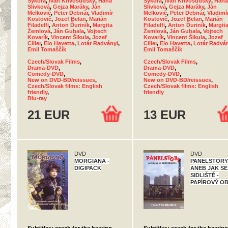
Sýkora
,
Ivan Krivosudský
,
Hana
Sýkora
,
Ivan Krivosudský
,
Hana
Slivková
,
Gejza Maráky
,
Ján
Slivková
,
Gejza Maráky
,
Ján
Melkovič
,
Peter Debnár
,
Vladimír
Melkovič
,
Peter Debnár
,
Vladimí
Kostovič
,
Jozef Belan
,
Marián
Kostovič
,
Jozef Belan
,
Marián
Filadelfi
,
Anton Ďuriník
,
Margita
Filadelfi
,
Anton Ďuriník
,
Margit
Žemlová
,
Ján Gubala
,
Vojtech
Žemlová
,
Ján Gubala
,
Vojtech
Kovarík
,
Vincent Šikula
,
Jozef
Kovarík
,
Vincent Šikula
,
Jozef
Ciller
,
Elo Havetta
,
Lotár Radványi
,
Ciller
,
Elo Havetta
,
Lotár Radvá
Emil Tomaščík
Emil Tomaščík
Czech/Slovak Films
,
Czech/Slovak Films
,
Drama-DVD
,
Drama-DVD
,
Comedy-DVD
,
Comedy-DVD
,
New on DVD-BD/reissues
,
New on DVD-BD/reissues
,
Czech/Slovak films: English
Czech/Slovak films: English
friendly
,
friendly
Blu-ray
21 EUR
13 EUR
DVD
DVD
MORGIANA -
PANELSTORY
DIGIPACK
ANEB JAK SE
SIDLIŠTĚ -
PAPÍROVÝ O