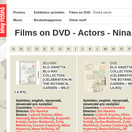
Posters
Exhibition activities
Films on DVD
Česká verze
Music
Books/magazines
Other stuff
Films on DVD - Actors - Nina 
A
B
C
D
E
F
G
H
I
J
K
L
M
N
O
P
BLU-RAY
DVD
ELO HAVETTA
ELO HAVETT
BLU-RAY
COLLECTION
COLLECTION
(CELEBRATIO
(CELEBRATION IN
THE BOTANI
THE BOTANICAL
GARDEN + W
GARDEN + WILD
LILIES)
LILIES)
Subtitles: english, slovenské,
Subtitles: english, slovenské,
slovenské pro neslyšící
slovenské pro neslyšící
Countries:
Czechoslovakia
Countries:
Czechoslovakia
Director:
Elo Havetta
Director:
Elo Havetta
Actors:
Ľudovít Kroner
,
Július
Actors:
Ľudovít Kroner
,
Július
Satinský
,
Nina Divíšková
,
Augustín
Satinský
,
Nina Divíšková
,
Augus
Kubáň
,
Dušan Blaškovič
,
Žofia
Kubáň
,
Dušan Blaškovič
,
Žofia
Martišová
,
Zuzana Cigánová
,
Mária
Martišová
,
Zuzana Cigánová
,
M
Hojerová
,
Marta Rašlová
,
Jiří
Hojerová
,
Marta Rašlová
,
Jiří