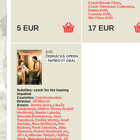
Czech/Slovak Films
,
Czech Television Collection
,
Drama-DVD
,
Comedy-DVD
,
War Films-DVD
5 EUR
17 EUR
DVD
ŽEBRÁCKÁ OPERA
- PAPÍROVÝ OBAL
Subtitles: czech for the hearing
impaired
Countries:
Czechoslovakia
Director:
Jiří Menzel
Actors:
Jeremy Irons
,
Libuše
Šafránková
,
Oldřich Vízner
,
Rudolf
Hrušínský
,
Marián Labuda
,
Veronika Freimanová
,
Jana
Švandová
,
Ondřej Vetchý
,
Josef
Abrhám
,
Nina Divíšková
,
Petr
Brukner
,
Pavel Zedníček
,
Jitka
Asterová
,
Rudolf Hrušínský ml.
,
Jiří Lír
,
Miloslav Štibich
,
Oldřich
Vlach
,
Mahulena Bočanová
,
Jiří