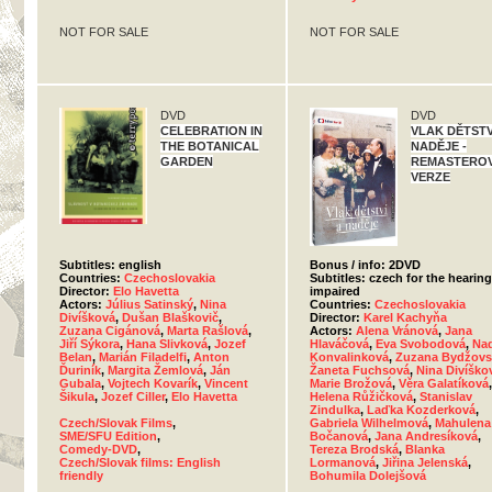
NOT FOR SALE
NOT FOR SALE
DVD
DVD
CELEBRATION IN
VLAK DĚTSTV
THE BOTANICAL
NADĚJE -
GARDEN
REMASTERO
VERZE
Subtitles: english
Bonus / info: 2DVD
Countries:
Czechoslovakia
Subtitles: czech for the hearing
Director:
Elo Havetta
impaired
Actors:
Július Satinský
,
Nina
Countries:
Czechoslovakia
Divíšková
,
Dušan Blaškovič
,
Director:
Karel Kachyňa
Zuzana Cigánová
,
Marta Rašlová
,
Actors:
Alena Vránová
,
Jana
Jiří Sýkora
,
Hana Slivková
,
Jozef
Hlaváčová
,
Eva Svobodová
,
Na
Belan
,
Marián Filadelfi
,
Anton
Konvalinková
,
Zuzana Bydžovs
Ďuriník
,
Margita Žemlová
,
Ján
Žaneta Fuchsová
,
Nina Divíško
Gubala
,
Vojtech Kovarík
,
Vincent
Marie Brožová
,
Věra Galatíková
,
Šikula
,
Jozef Ciller
,
Elo Havetta
Helena Růžičková
,
Stanislav
Zindulka
,
Laďka Kozderková
,
Czech/Slovak Films
,
Gabriela Wilhelmová
,
Mahulena
SME/SFU Edition
,
Bočanová
,
Jana Andresíková
,
Comedy-DVD
,
Tereza Brodská
,
Blanka
Czech/Slovak films: English
Lormanová
,
Jiřina Jelenská
,
friendly
Bohumila Dolejšová