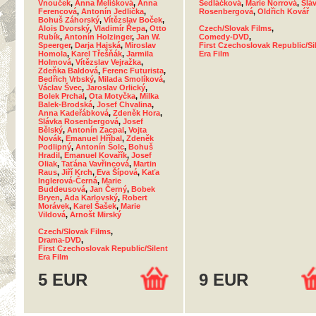
Vnouček
,
Anna Melíšková
,
Anna
Sedláčková
,
Marie Norrová
,
Slá
Ferencová
,
Antonín Jedlička
,
Rosenbergová
,
Oldřich Kovář
Bohuš Záhorský
,
Vítězslav Boček
,
Alois Dvorský
,
Vladimír Řepa
,
Otto
Czech/Slovak Films
,
Rubík
,
Antonín Holzinger
,
Jan W.
Comedy-DVD
,
Speerger
,
Darja Hajská
,
Miroslav
First Czechoslovak Republic/Si
Homola
,
Karel Třešňák
,
Jarmila
Era Film
Holmová
,
Vítězslav Vejražka
,
Zdeňka Baldová
,
Ferenc Futurista
,
Bedřich Vrbský
,
Milada Smolíková
,
Václav Švec
,
Jaroslav Orlický
,
Bolek Prchal
,
Ota Motyčka
,
Milka
Balek-Brodská
,
Josef Chvalina
,
Anna Kadeřábková
,
Zdeněk Hora
,
Slávka Rosenbergová
,
Josef
Bělský
,
Antonín Zacpal
,
Vojta
Novák
,
Emanuel Hříbal
,
Zdeněk
Podlipný
,
Antonín Šolc
,
Bohuš
Hradil
,
Emanuel Kovařík
,
Josef
Oliak
,
Taťána Vavřincová
,
Martin
Raus
,
Jiří Krch
,
Eva Šípová
,
Kaťa
Inglerová-Černá
,
Marie
Buddeusová
,
Jan Černý
,
Bobek
Bryen
,
Ada Karlovský
,
Robert
Morávek
,
Karel Šašek
,
Marie
Vildová
,
Arnošt Mirský
Czech/Slovak Films
,
Drama-DVD
,
First Czechoslovak Republic/Silent
Era Film
5 EUR
9 EUR