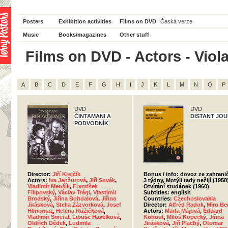
Posters
Exhibition activities
Films on DVD
Česká verze
Music
Books/magazines
Other stuff
Films on DVD - Actors - Viola
A
B
C
D
E
F
G
H
I
J
K
L
M
N
O
P
DVD
DVD
ČINTAMANI A
DISTANT JO
PODVODNÍK
Director:
Jiří Krejčík
Bonus / info: dovoz ze zahranič
Actors:
Iva Janžurová
,
Jiří Sovák
,
3 týdny, Motýli tady nežijí (1958
Vladimír Menšík
,
František
Otvírání studánek (1960)
Filipovský
,
Václav Trégl
,
Vlastimil
Subtitles: english
Brodský
,
Jiřina Bohdalová
,
Jiřina
Countries:
Czechoslovakia
Jirásková
,
Stella Zázvorková
,
Josef
Director:
Alfréd Radok
,
Miro Be
Hlinomaz
,
Helena Růžičková
,
Actors:
Marta Májová
,
Eduard
Vladimír Šmeral
,
Libuše Havelková
,
Kohout
,
Miloš Kopecký
,
Jiřina
Oldřich Dědek
,
Ludmila
Jirásková
,
Jiří Plachý
,
Otomar