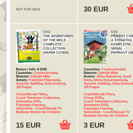
30 EUR
NOT FOR SALE
DVD
DVD
THE ADVENTURES
PŘÍBĚHY CV
OF THE MOLE -
A ŠTĚŇÁTKA 
COMPLETE
KOMPLETNÍ
COLLECTION
SERIÁL -
(PAPER COVER)
PAPÍROVÝ O
Bonus / info: 6 DVD
Countries:
Czechoslovakia
Countries:
Czechoslovakia
Director:
Zdeněk Miler
Director:
Zdeněk Miler
Actors:
Jiřina Šejbalová
,
Josef
Actors:
František Filipovský
,
Kemr
,
Alena Kreuzmannová
,
Antonín Jedlička
,
Viola Zinková
,
Antonín Jedlička
,
Viola Zinková
Jiří Prager
Jiří Prager
Czech/Slovak Films
,
Czech/Slovak Films
,
Czech Television Collection
,
Cheap DVDs
,
Animation-DVD
,
Czech Television Collection
,
Fairytales-Fantasy
,
Animation-DVD
,
Večerníček - Czech/Slovak TV
Fairytales-Fantasy
,
Bedtime Stories for Children
Večerníček - Czech/Slovak TV
Bedtime Stories for Children
15 EUR
3 EUR