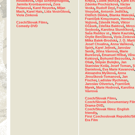
Roubíková
,
Olga Scheinpflugová
,
Krejča
,
Luděk Munzar
,
Karel Eff
Jarmila Kronbauerová
,
Zora
Zdenka Procházková
,
Václav
Polanová
,
Karel Hovorka
,
Milan
Voska
,
Rudolf Deyl
,
František
Mach
,
Karel Hais
,
Lída Vostrčilová
,
Vnouček
,
Antonín Jedlička
,
Viola Zinková
Oldřich Dědek
,
Blanka Waleská
,
František Kreuzmann
,
Hermína
Czech/Slovak Films
,
Vojtová
,
Zdeněk Hodr
,
Viktor
Comedy-DVD
Očásek
,
Zdeňka Baldová
,
Miros
Svoboda
,
Karolina Slunéčková
,
Saša Rašilov st.
,
Marie Kautská
,
Otylie Beníšková
,
Viola Zinková
Milka Balek-Brodská
,
J. O. Mart
Josef Chvalina
,
Anna Vaňková
,
Spirit
,
Karel Jelínek
,
Jaroslav
Seník
,
Jiřina Vávrová
,
Marie
Burešová
,
Emanuel Hříbal
,
Věra
Koktová
,
Bohumil Bezouška
,
J
Oliak
,
Štěpán Bulejko
,
Jan
Stanislav Kolár
,
Josef Toman
,
S
Danielová
,
Eva Marie Kavanová
,
Alexandra Myšková
,
Anna
Jiroušková-Tomanová
,
Jan
Fischer
,
Ladislav Rychman
,
Jaroslav Oliverius
,
František
Marek
,
Marie Hodrová
,
Karolína
Vávrová
Czech/Slovak Films
,
Czech/Slovak Documentary Fil
Drama-DVD
,
Czech/Slovak films: English
friendly
,
First Czechoslovak Republic/Si
Era Film