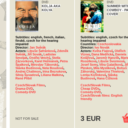
DVD
DVD
KOLJA AKA
SUMMER WIT
KOLYA
COWBOY - P
COVER
Subtitles: english, french, italian,
Subtitles: english, czech for th
finské, czech for the hearing
hearing impaired
impaired
Countries:
Czechoslovakia
Director:
Jan Svěrák
Director:
Ivo Novák
Actors:
Libuše Šafránková
,
Zdeněk
Actors:
Květa Fialová
,
Oldřich
Svěrák
,
Jiří Sovák
,
Ladislav
Vízner
,
Dana Medřická
,
Daniela
Smoljak
,
Ondřej Vetchý
,
Stella
Kolářová
,
Jaromír Hanzlík
,
Mari
Zázvorková
,
Karel Heřmánek
,
Petra
Rosůlková
,
Libuše Švormová
,
Špalková
,
Miroslav Táborský
,
Josef Somr
,
Věra Galatíková
,
Jiř
Slávka Budínová
,
Nela Boudová
,
Pleskot
,
Míla Myslíková
,
Bohuš
Andrej Chalimon
,
Irina Bezrukova
,
Záhorský
,
Valentina Thielová
,
Silvia Šuvadová
,
Liliana Malkina
,
Lenka Kořínková
,
Slávka
René Přibil
Budínová
,
Hana Čížková
Czech/Slovak Films
,
Czech/Slovak Films
,
Drama-DVD
,
Cheap DVDs
,
Comedy-DVD
Comedy-DVD
,
Czech/Slovak films: English
friendly
3 EUR
NOT FOR SALE