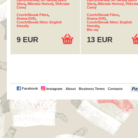
Zahrynowská
,
Jiří Janda
,
Miloš
Zahrynowská
,
Jiří Janda
,
Miloš
Vávra
,
Miloslav Hotový
,
Vítězslav
Vávra
,
Miloslav Hotový
,
Vítězsl
Černý
Černý
Czech/Slovak Films
,
Czech/Slovak Films
,
Drama-DVD
,
Drama-DVD
,
Czech/Slovak films: English
Czech/Slovak films: English
friendly
friendly
,
Blu-ray
9 EUR
13 EUR
PayPal
Facebook
Instagram
About
Business Terms
Contacts