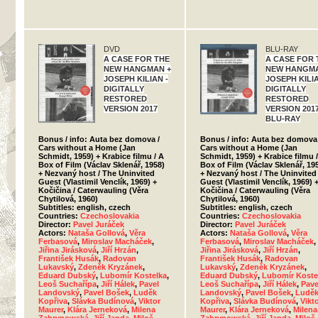
DVD
BLU-RAY
A CASE FOR THE
A CASE FOR 
NEW HANGMAN +
NEW HANGMA
JOSEPH KILIAN -
JOSEPH KILIA
DIGITALLY
DIGITALLY
RESTORED
RESTORED
VERSION 2017
VERSION 2017
BLU-RAY
Bonus / info: Auta bez domova /
Bonus / info: Auta bez domova 
Cars without a Home (Jan
Cars without a Home (Jan
Schmidt, 1959) + Krabice filmu / A
Schmidt, 1959) + Krabice filmu 
Box of Film (Václav Sklenář, 1958)
Box of Film (Václav Sklenář, 19
+ Nezvaný host / The Uninvited
+ Nezvaný host / The Uninvited
Guest (Vlastimil Venclík, 1969) +
Guest (Vlastimil Venclík, 1969) 
Kočičina / Caterwauling (Věra
Kočičina / Caterwauling (Věra
Chytilová, 1960)
Chytilová, 1960)
Subtitles: english, czech
Subtitles: english, czech
Countries:
Czechoslovakia
Countries:
Czechoslovakia
Director:
Pavel Juráček
Director:
Pavel Juráček
Actors:
Nataša Gollová
,
Věra
Actors:
Nataša Gollová
,
Věra
Ferbasová
,
Miroslav Macháček
,
Ferbasová
,
Miroslav Macháček
,
Jiřina Jirásková
,
Jiří Hrzán
,
Jiřina Jirásková
,
Jiří Hrzán
,
František Husák
,
Radovan
František Husák
,
Radovan
Lukavský
,
Zdeněk Kryzánek
,
Lukavský
,
Zdeněk Kryzánek
,
Eduard Dubský
,
Lubomír Kostelka
,
Eduard Dubský
,
Lubomír Koste
Leoš Suchařípa
,
Jiří Hálek
,
Pavel
Leoš Suchařípa
,
Jiří Hálek
,
Pave
Landovský
,
Pavel Bošek
,
Luděk
Landovský
,
Pavel Bošek
,
Ludě
Kopřiva
,
Slávka Budínová
,
Viktor
Kopřiva
,
Slávka Budínová
,
Vikt
Maurer
,
Klára Jerneková
,
Milena
Maurer
,
Klára Jerneková
,
Milena