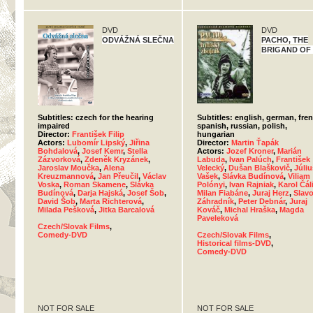
DVD
DVD
ODVÁŽNÁ SLEČNA
PACHO, THE
BRIGAND OF
Subtitles: czech for the hearing
Subtitles: english, german, fre
impaired
spanish, russian, polish,
Director:
František Filip
hungarian
Actors:
Lubomír Lipský
,
Jiřina
Director:
Martin Ťapák
Bohdalová
,
Josef Kemr
,
Stella
Actors:
Jozef Kroner
,
Marián
Zázvorková
,
Zdeněk Kryzánek
,
Labuda
,
Ivan Palúch
,
František
Jaroslav Moučka
,
Alena
Velecký
,
Dušan Blaškovič
,
Júliu
Kreuzmannová
,
Jan Přeučil
,
Václav
Vašek
,
Slávka Budínová
,
Viliam
Voska
,
Roman Skamene
,
Slávka
Polónyi
,
Ivan Rajniak
,
Karol Čál
Budínová
,
Darja Hajská
,
Josef Šob
,
Milan Fiabáne
,
Juraj Herz
,
Slav
David Šob
,
Marta Richterová
,
Záhradník
,
Peter Debnár
,
Juraj
Milada Pešková
,
Jitka Barcalová
Kováč
,
Michal Hraška
,
Magda
Paveleková
Czech/Slovak Films
,
Comedy-DVD
Czech/Slovak Films
,
Historical films-DVD
,
Comedy-DVD
NOT FOR SALE
NOT FOR SALE