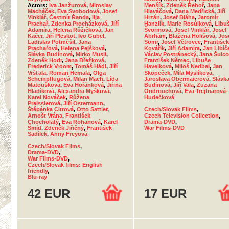
Actors:
Iva Janžurová
,
Miroslav
Menšík
,
Zdeněk Řehoř
,
Jana
Macháček
,
Eva Svobodová
,
Josef
Hlaváčová
,
Dana Medřická
,
Jiří
Vinklář
,
Čestmír Řanda
,
Ilja
Hrzán
,
Josef Bláha
,
Jaromír
Prachař
,
Zdenka Procházková
,
Jiří
Hanzlík
,
Marie Rosůlková
,
Libu
Adamíra
,
Helena Růžičková
,
Jan
Švormová
,
Josef Vinklář
,
Josef
Kačer
,
Jiří Pleskot
,
Ivo Gübel
,
Abrhám
,
Blažena Holišová
,
Jos
Ladislav Potměšil
,
Jana
Somr
,
Josef Větrovec
,
František
Prachařová
,
Helena Pejšková
,
Kovářík
,
Jiří Adamíra
,
Jan Libíč
Slávka Budínová
,
Mirko Musil
,
Václav Postránecký
,
Jana Šulc
Zdeněk Hodr
,
Jana Břežková
,
František Němec
,
Libuše
Frederick Vroom
,
Tomáš Hádl
,
Jiří
Havelková
,
Miloš Nedbal
,
Jan
Vršťala
,
Roman Hemala
,
Olga
Skopeček
,
Míla Myslíková
,
Scheinpflugová
,
Milan Mach
,
Lída
Jaroslava Obermaierová
,
Slávk
Matoušková
,
Eva Hořánková
,
Jiřina
Budínová
,
Jiří Vala
,
Zuzana
Hladíková
,
Alexandra Myšková
,
Ondrouchová
,
Eva Trejtnarová-
Karel Nováček
,
Růžena
Hudečková
Preisslerová
,
Jiří Ostermann
,
Štěpánka Cittová
,
Otto Sattler
,
Czech/Slovak Films
,
Arnošt Vrána
,
František
Czech Television Collection
,
Chocholatý
,
Eva Rohanová
,
Karel
Drama-DVD
,
Šmíd
,
Zdeněk Jiřičný
,
František
War Films-DVD
Sadílek
,
Anny Freyová
Czech/Slovak Films
,
Drama-DVD
,
War Films-DVD
,
Czech/Slovak films: English
friendly
,
Blu-ray
42 EUR
17 EUR