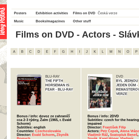
Posters
Exhibition activities
Films on DVD
Česká verze
Music
Books/magazines
Other stuff
Films on DVD - Actors - Sláv
A
B
C
D
E
F
G
H
I
J
K
L
M
N
O
P
BLU-RAY
DVD
THE FIFTH
BYL JEDNOU
HORSEMAN IS
JEDEN DŮM -
FEAR - BLU-RAY
REMASTERO
VERZE
Bonus / info: dovoz ze zahraničí
Bonus / info: 2DVD
cca 2-3 týdny, Žalm (1965, r. Evald
Subtitles: czech for the hearing
Schorm)
impaired
Subtitles: english
Director:
František Filip
Countries:
Czechoslovakia
Actors:
Petr Čepek
,
Alena Vrán
Director:
Evald Schorm
,
Zbyněk
Vladimír Ráž
,
Svatopluk Beneš
Brynych
Sovák
,
Karel Höger
,
Vladimír