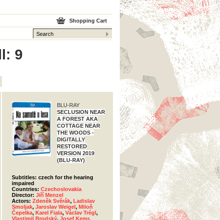
Shopping Cart
l: 9
BLU-RAY
SECLUSION NEAR
A FOREST AKA
COTTAGE NEAR
THE WOODS -
DIGITALLY
RESTORED
VERSION 2019
(BLU-RAY)
Subtitles: czech for the hearing
impaired
Countries:
Czechoslovakia
Director:
Jiří Menzel
Actors:
Zdeněk Svěrák
,
Ladislav
Smoljak
,
Jaroslav Weigel
,
Miloň
Čepelka
,
Karel Fiala
,
Václav Trégl
,
Vlastimil Brodský
,
Josef Kemr
,