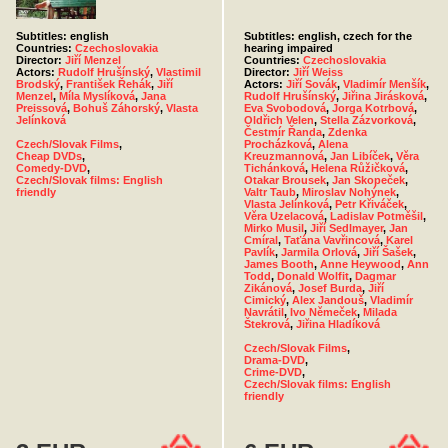
Subtitles: english
Subtitles: english, czech for the
Countries:
Czechoslovakia
hearing impaired
Director:
Jiří Menzel
Countries:
Czechoslovakia
Actors:
Rudolf Hrušínský
,
Vlastimil
Director:
Jiří Weiss
Brodský
,
František Řehák
,
Jiří
Actors:
Jiří Sovák
,
Vladimír Menšík
,
Menzel
,
Míla Myslíková
,
Jana
Rudolf Hrušínský
,
Jiřina Jirásková
,
Preissová
,
Bohuš Záhorský
,
Vlasta
Eva Svobodová
,
Jorga Kotrbová
,
Jelínková
Oldřich Velen
,
Stella Zázvorková
,
Čestmír Řanda
,
Zdenka
Czech/Slovak Films
,
Procházková
,
Alena
Cheap DVDs
,
Kreuzmannová
,
Jan Libíček
,
Věra
Comedy-DVD
,
Tichánková
,
Helena Růžičková
,
Czech/Slovak films: English
Otakar Brousek
,
Jan Skopeček
,
friendly
Valtr Taub
,
Miroslav Nohýnek
,
Vlasta Jelínková
,
Petr Křiváček
,
Věra Uzelacová
,
Ladislav Potměšil
,
Mirko Musil
,
Jiří Sedlmayer
,
Jan
Cmíral
,
Taťána Vavřincová
,
Karel
Pavlík
,
Jarmila Orlová
,
Jiří Šašek
,
James Booth
,
Anne Heywood
,
Ann
Todd
,
Donald Wolfit
,
Dagmar
Zikánová
,
Josef Burda
,
Jiří
Cimický
,
Alex Jandouš
,
Vladimír
Navrátil
,
Ivo Němeček
,
Milada
Štekrová
,
Jiřina Hladíková
Czech/Slovak Films
,
Drama-DVD
,
Crime-DVD
,
Czech/Slovak films: English
friendly