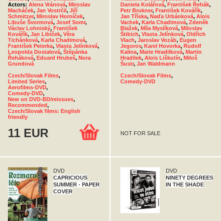
Actors:
Alena Vránová
,
Miroslav
Daniela Kolářová
,
František Řehák
,
Macháček
,
Jan Vostrčil
,
Jiří
Petr Brukner
,
František Kovářík
,
Schmitzer
,
Miroslav Horníček
,
Jan Tříska
,
Naďa Urbánková
,
Alois
Libuše Švormová
,
Josef Somr
,
Vachek
,
Karla Chadimová
,
Zdeněk
Václav Lohniský
,
František
Blažek
,
Míla Myslíková
,
Miloslav
Kovářík
,
Jan Libíček
,
Věra
Štibich
,
Vlasta Jelínková
,
Oldřich
Tichánková
,
Karla Chadimová
,
Vlach
,
Jaroslav Vozáb
,
Eugen
František Peterka
,
Vlasta Jelínková
,
Jegorov
,
Karel Hovorka
,
Rudolf
Leopolda Dostalová
,
Štěpánka
Kalina
,
Marie Hradilková
,
Martin
Řeháková
,
Eduard Hrubeš
,
Nora
Hradilek
,
Alois Liškutín
,
Miloš
Grundová
Šustr
,
Jan Waldmann
Czech/Slovak Films
,
Czech/Slovak Films
,
Limited Series
,
Comedy-DVD
Aerofilms-DVD
,
Comedy-DVD
,
New on DVD-BD/reissues
,
Recommended
,
Czech/Slovak films: English
friendly
11 EUR
NOT FOR SALE
DVD
DVD
CAPRICIOUS
NINETY DEGREES
SUMMER - PAPER
IN THE SHADE
COVER