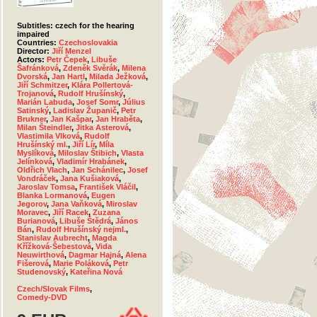
Subtitles: czech for the hearing
impaired
Countries:
Czechoslovakia
Director:
Jiří Menzel
Actors:
Petr Čepek
,
Libuše
Šafránková
,
Zdeněk Svěrák
,
Milena
Dvorská
,
Jan Hartl
,
Milada Ježková
,
Jiří Schmitzer
,
Klára Pollertová-
Trojanová
,
Rudolf Hrušínský
,
Marián Labuda
,
Josef Somr
,
Július
Satinský
,
Ladislav Županič
,
Petr
Brukner
,
Jan Kašpar
,
Jan Hraběta
,
Milan Šteindler
,
Jitka Asterová
,
Vlastimila Vlková
,
Rudolf
Hrušínský ml.
,
Jiří Lír
,
Míla
Myslíková
,
Miloslav Štibich
,
Vlasta
Jelínková
,
Vladimír Hrabánek
,
Oldřich Vlach
,
Jan Schánilec
,
Josef
Vondráček
,
Jana Kušiaková
,
Jaroslav Tomsa
,
František Vláčil
,
Blanka Lormanová
,
Eugen
Jegorov
,
Jana Vaňková
,
Miroslav
Moravec
,
Jiří Racek
,
Zuzana
Burianová
,
Libuše Štědrá
,
János
Bán
,
Rudolf Hrušínský nejml.
,
Stanislav Aubrecht
,
Magda
Křížková-Šebestová
,
Vida
Neuwirthová
,
Dagmar Hajná
,
Alena
Fišerová
,
Marie Poláková
,
Petr
Studenovský
,
Kateřina Nová
Czech/Slovak Films
,
Comedy-DVD