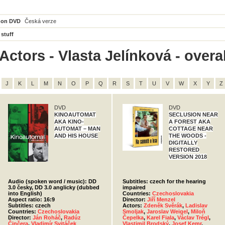
 on DVD
Česká verze
 stuff
ctors - Vlasta Jelínková - overal
J
K
L
M
N
O
P
Q
R
S
T
U
V
W
X
Y
Z
DVD
DVD
KINOAUTOMAT
SECLUSION NEAR
AKA KINO-
A FOREST AKA
AUTOMAT – MAN
COTTAGE NEAR
AND HIS HOUSE
THE WOODS -
DIGITALLY
RESTORED
VERSION 2018
Audio (spoken word / music): DD
Subtitles: czech for the hearing
3.0 česky, DD 3.0 anglicky (dubbed
impaired
into English)
Countries:
Czechoslovakia
Aspect ratio: 16:9
Director:
Jiří Menzel
Subtitles: czech
Actors:
Zdeněk Svěrák
,
Ladislav
Countries:
Czechoslovakia
Smoljak
,
Jaroslav Weigel
,
Miloň
Director:
Ján Roháč
,
Radúz
Čepelka
,
Karel Fiala
,
Václav Trégl
,
Činčera
,
Vladimír Svitáček
Vlastimil Brodský
,
Josef Kemr
,