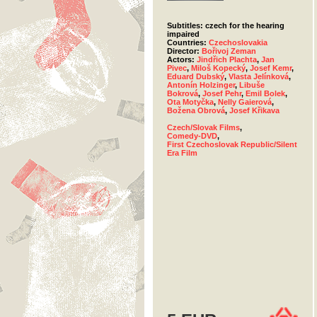
Subtitles: czech for the hearing
impaired
Countries:
Czechoslovakia
Director:
Bořivoj Zeman
Actors:
Jindřich Plachta
,
Jan
Pivec
,
Miloš Kopecký
,
Josef Kemr
,
Eduard Dubský
,
Vlasta Jelínková
,
Antonín Holzinger
,
Libuše
Bokrová
,
Josef Pehr
,
Emil Bolek
,
Ota Motyčka
,
Nelly Gaierová
,
Božena Obrová
,
Josef Křikava
Czech/Slovak Films
,
Comedy-DVD
,
First Czechoslovak Republic/Silent
Era Film