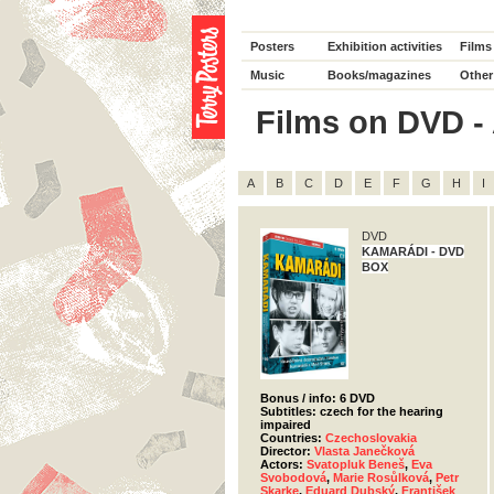
Posters
Exhibition activities
Films
Music
Books/magazines
Other
Films on DVD - A
A
B
C
D
E
F
G
H
I
DVD
KAMARÁDI - DVD
BOX
Bonus / info: 6 DVD
Subtitles: czech for the hearing
impaired
Countries:
Czechoslovakia
Director:
Vlasta Janečková
Actors:
Svatopluk Beneš
,
Eva
Svobodová
,
Marie Rosůlková
,
Petr
Skarke
,
Eduard Dubský
,
František