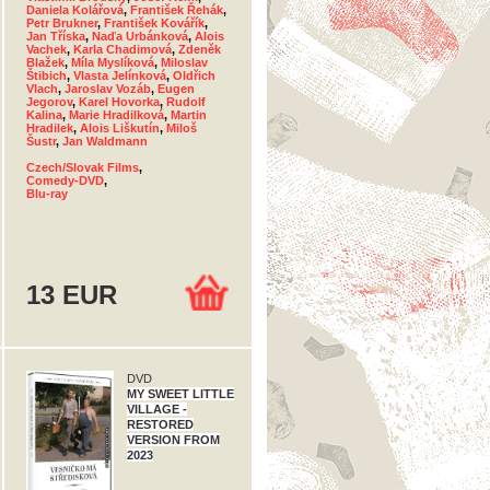
Daniela Kolářová
,
František Řehák
,
Petr Brukner
,
František Kovářík
,
Jan Tříska
,
Naďa Urbánková
,
Alois
Vachek
,
Karla Chadimová
,
Zdeněk
Blažek
,
Míla Myslíková
,
Miloslav
Štibich
,
Vlasta Jelínková
,
Oldřich
Vlach
,
Jaroslav Vozáb
,
Eugen
Jegorov
,
Karel Hovorka
,
Rudolf
Kalina
,
Marie Hradilková
,
Martin
Hradilek
,
Alois Liškutín
,
Miloš
Šustr
,
Jan Waldmann
Czech/Slovak Films
,
Comedy-DVD
,
Blu-ray
13 EUR
DVD
MY SWEET LITTLE
VILLAGE -
RESTORED
VERSION FROM
2023