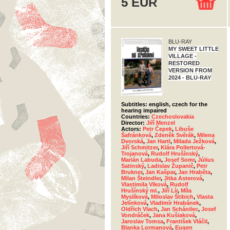
5 EUR
BLU-RAY
MY SWEET LITTLE
VILLAGE -
RESTORED
VERSION FROM
2024 - BLU-RAY
Subtitles: english, czech for the
hearing impaired
Countries:
Czechoslovakia
Director:
Jiří Menzel
Actors:
Petr Čepek
,
Libuše
Šafránková
,
Zdeněk Svěrák
,
Milena
Dvorská
,
Jan Hartl
,
Milada Ježková
,
Jiří Schmitzer
,
Klára Pollertová-
Trojanová
,
Rudolf Hrušínský
,
Marián Labuda
,
Josef Somr
,
Július
Satinský
,
Ladislav Županič
,
Petr
Brukner
,
Jan Kašpar
,
Jan Hraběta
,
Milan Šteindler
,
Jitka Asterová
,
Vlastimila Vlková
,
Rudolf
Hrušínský ml.
,
Jiří Lír
,
Míla
Myslíková
,
Miloslav Štibich
,
Vlasta
Jelínková
,
Vladimír Hrabánek
,
Oldřich Vlach
,
Jan Schánilec
,
Josef
Vondráček
,
Jana Kušiaková
,
Jaroslav Tomsa
,
František Vláčil
,
Blanka Lormanová
,
Eugen