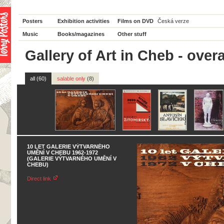
Posters
Exhibition activities
Films on DVD
Česká verze
Music
Books/magazines
Other stuff
Gallery of Art in Cheb - overa
all (60)
salable only
(8)
10 LET GALERIE VÝTVARNÉHO
UMĚNÍ V CHEBU 1962-1972
(GALERIE VÝTVARNÉHO UMĚNÍ V
CHEBU)
Direct link