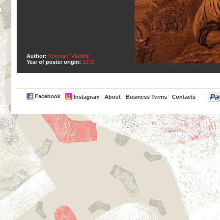
Author:
Rocman, Vladimír
Year of poster origin:
1972
PayPal
Facebook
Instagram
About
Business Terms
Contacts