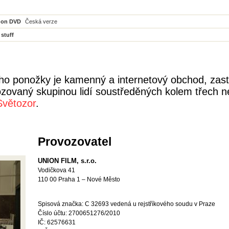
 on DVD
Česká verze
 stuff
yho ponožky je kamenný a internetový obchod, zas
ozovaný skupinou lidí soustředěných kolem třech ne
Světozor
.
Provozovatel
UNION FILM, s.r.o.
Vodičkova 41
110 00 Praha 1 – Nové Město
Spisová značka: C 32693 vedená u rejstříkového soudu v Praze
Číslo účtu: 2700651276/2010
IČ: 62576631