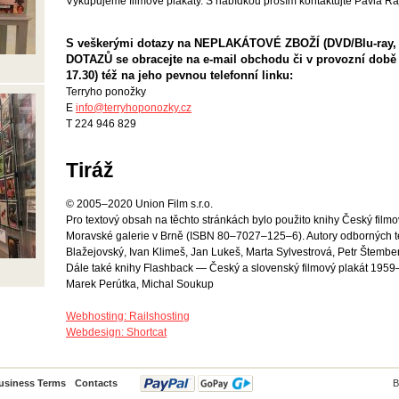
Vykupujeme filmové plakáty. S nabídkou prosím kontaktujte Pavla Ra
S veškerými dotazy na NEPLAKÁTOVÉ ZBOŽÍ (DVD/Blu-ray,
DOTAZŮ se obracejte na e-mail obchodu či v provozní dob
17.30) též na jeho pevnou telefonní linku:
Terryho ponožky
E
info@
terryhoponozky.cz
T 224 946 829
Tiráž
© 2005–2020 Union Film s.r.o.
Pro textový obsah na těchto stránkách bylo použito knihy Český filmov
Moravské galerie v Brně (ISBN 80–7027–125–6). Autory odborných te
Blažejovský, Ivan Klimeš, Jan Lukeš, Marta Sylvestrová, Petr Štembe
Dále také knihy Flashback — Český a slovenský filmový plakát 195
Marek Perútka, Michal Soukup
Webhosting: Railshosting
Webdesign: Shortcat
usiness Terms
Contacts
B