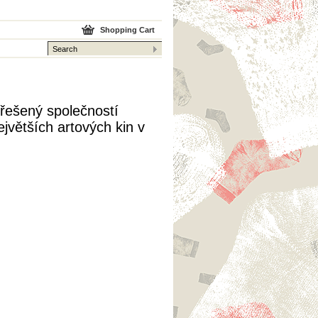
Shopping Cart
třešený společností
jvětších artových kin v