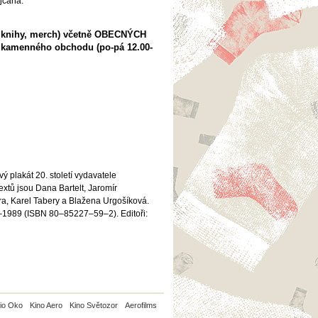
jčana.
 knihy, merch) včetně OBECNÝCH
ě kamenného obchodu (po-pá 12.00-
ý plakát 20. století vydavatele
xtů jsou Dana Bartelt, Jaromír
ra, Karel Tabery a Blažena Urgošíková.
9–1989 (ISBN 80–85227–59–2). Editoři:
io Oko
Kino Aero
Kino Světozor
Aerofilms