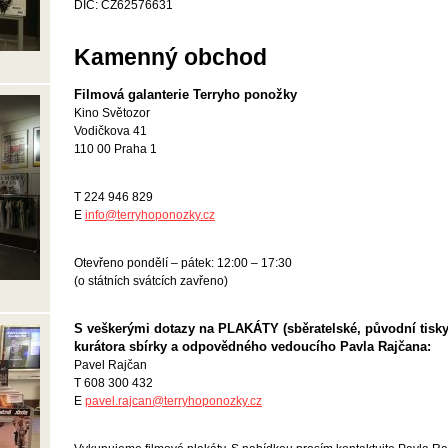
DIČ: CZ62576631
Kamenný obchod
Filmová galanterie Terryho ponožky
Kino Světozor
Vodičkova 41
110 00 Praha 1
T 224 946 829
E
info@
terryhoponozky.cz
Otevřeno pondělí – pátek: 12:00 – 17:30
(o státních svátcích zavřeno)
S veškerými dotazy na PLAKÁTY (sběratelské, původní tisky
kurátora sbírky a odpovědného vedoucího Pavla Rajčana:
Pavel Rajčan
T 608 300 432
E
pavel.rajcan@
terryhoponozky.cz