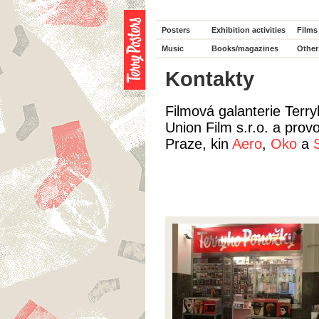
Posters
Exhibition activities
Films
Music
Books/magazines
Other
Kontakty
Filmová galanterie Terr
Union Film s.r.o. a prov
Praze, kin
Aero
,
Oko
a