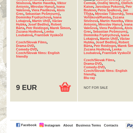
Stivínová
,
Martin Havelka
,
Viktor
Čermák
,
Ondřej Vetchý
,
Oldřich
Antonio
,
Miroslav Hanuš
,
Ivana
Kaiser
,
Jaroslava Pokorná
,
Petr
Valešová
,
Viera Pavlíková
,
Alois
Brukner
,
Petra Špalková
,
Jan
Grec
,
Sebastian Pošmourný
,
Tříska
,
Miroslav Táborský
,
Tere
Dominika Frydrychová
,
Ivana
Voříšková/Ramba
,
Zuzana
Lokajová
,
Martin Uhlíř
,
Václav
Stivínová
,
Martin Havelka
,
Vikto
Hubka
,
Josef Bedlivý
,
Robert
Antonio
,
Miroslav Hanuš
,
Ivana
Bárta
,
Petr Reidinger
,
Marek Šimon
,
Valešová
,
Viera Pavlíková
,
Alois
Zuzana Hodková
,
Lenka
Grec
,
Sebastian Pošmourný
,
Loubalová
,
František Vyskočil
Dominika Frydrychová
,
Ivana
Lokajová
,
Martin Uhlíř
,
Václav
Czech/Slovak Films
,
Hubka
,
Josef Bedlivý
,
Robert
Drama-DVD
,
Bárta
,
Petr Reidinger
,
Marek Ši
Comedy-DVD
,
Zuzana Hodková
,
Lenka
Czech/Slovak films: English
Loubalová
,
František Vyskočil
friendly
Czech/Slovak Films
,
Drama-DVD
,
Comedy-DVD
,
Czech/Slovak films: English
friendly
,
Blu-ray
9 EUR
NOT FOR SALE
PayPal
Facebook
Instagram
About
Business Terms
Contacts