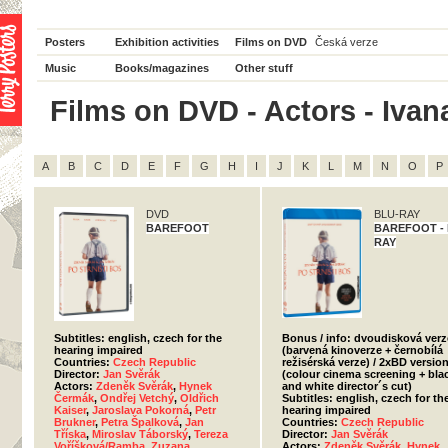
Posters
Exhibition activities
Films on DVD
Česká verze
Music
Books/magazines
Other stuff
Films on DVD - Actors - Ivana
A
B
C
D
E
F
G
H
I
J
K
L
M
N
O
P
DVD
BLU-RAY
BAREFOOT
BAREFOOT - 
RAY
Subtitles: english, czech for the
Bonus / info: dvoudisková verz
hearing impaired
(barvená kinoverze + černobílá
Countries:
Czech Republic
režisérská verze) / 2xBD versio
Director:
Jan Svěrák
(colour cinema screening + bla
Actors:
Zdeněk Svěrák
,
Hynek
and white director´s cut)
Čermák
,
Ondřej Vetchý
,
Oldřich
Subtitles: english, czech for th
Kaiser
,
Jaroslava Pokorná
,
Petr
hearing impaired
Brukner
,
Petra Špalková
,
Jan
Countries:
Czech Republic
Tříska
,
Miroslav Táborský
,
Tereza
Director:
Jan Svěrák
Voříšková/Ramba
,
Zuzana
Actors:
Zdeněk Svěrák
,
Hynek