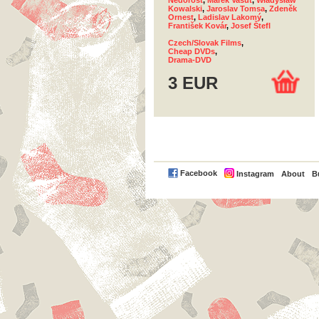
Nedorost
,
Marek Vašut
,
Władysław
Kowalski
,
Jaroslav Tomsa
,
Zdeněk
Ornest
,
Ladislav Lakomý
,
František Kovár
,
Josef Štefl
Czech/Slovak Films
,
Cheap DVDs
,
Drama-DVD
3 EUR
PayPal
Facebook
Instagram
About
B