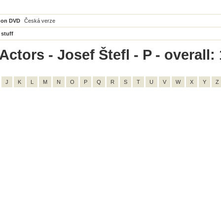
 on DVD
Česká verze
 stuff
ctors - Josef Štefl - P - overall: 
J
K
L
M
N
O
P
Q
R
S
T
U
V
W
X
Y
Z