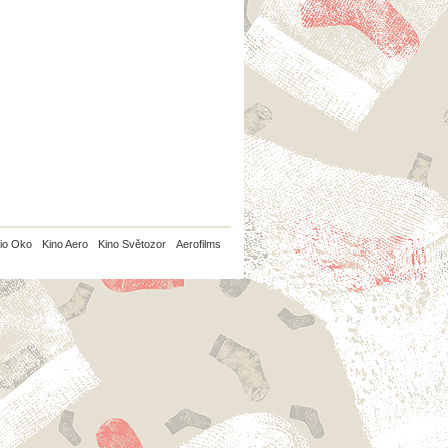
io Oko
Kino Aero
Kino Světozor
Aerofilms