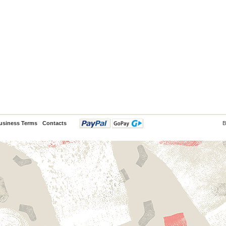
usiness Terms
Contacts
B