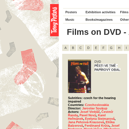
Posters
Exhibition activities
Films
Music
Books/magazines
Other
Films on DVD - A
A
B
C
D
E
F
G
H
I
DVD
PĚSTI VE TMĚ -
PAPÍROVÝ OBAL
Subtitles: czech for the hearing
impaired
Countries:
Czechoslovakia
Director:
Jaroslav Soukup
Actors:
Josef Vinklář
,
Čestmír
Řanda
,
Pavel Nový
,
Karel
Heřmánek
,
Evelyna Steimarová
,
Jana Pehrová-Krausová
,
Eliška
Balzerová
,
Ferdinand Krůta
,
Josef