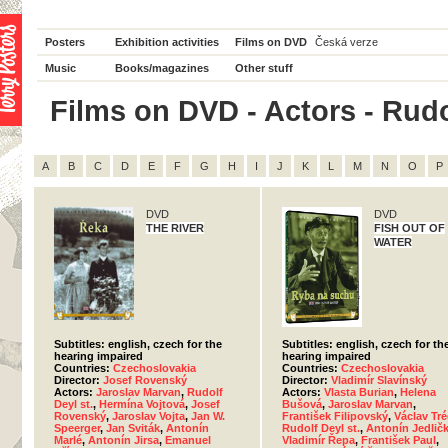
Posters
Exhibition activities
Films on DVD
Česká verze
Music
Books/magazines
Other stuff
Films on DVD - Actors - Rudolf
A
B
C
D
E
F
G
H
I
J
K
L
M
N
O
P
DVD
DVD
THE RIVER
FISH OUT OF
WATER
Subtitles: english, czech for the
Subtitles: english, czech for th
hearing impaired
hearing impaired
Countries:
Czechoslovakia
Countries:
Czechoslovakia
Director:
Josef Rovenský
Director:
Vladimír Slavínský
Actors:
Jaroslav Marvan
,
Rudolf
Actors:
Vlasta Burian
,
Helena
Deyl st.
,
Hermína Vojtová
,
Josef
Bušová
,
Jaroslav Marvan
,
Rovenský
,
Jaroslav Vojta
,
Jan W.
František Filipovský
,
Václav Tré
Speerger
,
Jan Sviták
,
Antonín
Rudolf Deyl st.
,
Antonín Jedlič
Marlé
,
Antonín Jirsa
,
Emanuel
Vladimír Řepa
,
František Paul
,