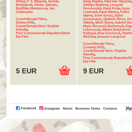
Hříbal
,
F. X. Mlejnek
,
Jarmila
Darja Hajská
,
Vítězslav Vejražka
Beránková
,
Václav Jalovec
,
Zdeňka Baldová
,
Leopold
Bedřiška Wardasová
,
Jan
Horešovský
,
Karel Kolár
,
Anna
Chaloupka
Letenská
,
Karel Němec
,
Fráňa
Vajner
,
Josef Gruss
,
Sláva
Czech/Slovak Films
,
Grossmann
,
Vladimír Štros
,
Jos
Drama-DVD
,
Sládek
,
Miloš Šubrt
,
Gabriel Har
Czech/Slovak films: English
Marie Štrosová-Steinerová
,
Dag
friendly
,
Lehovcová
,
Slávka Doležalová-
First Czechoslovak Republic/Silent
Kulhavá
,
Ema Gonicová
,
Vladim
Era Film
Růžička
,
Antonie Langrová
Czech/Slovak Films
,
Comedy-DVD
,
Czech/Slovak films: English
friendly
,
First Czechoslovak Republic/Si
Era Film
5 EUR
9 EUR
PayPal
Facebook
Instagram
About
Business Terms
Contacts